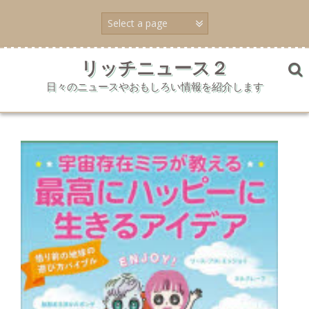
コ
ン
テ
ン
ツ
リッチニュース２
へ
日々のニュースやおもしろい情報を紹介します
ス
キ
ッ
プ