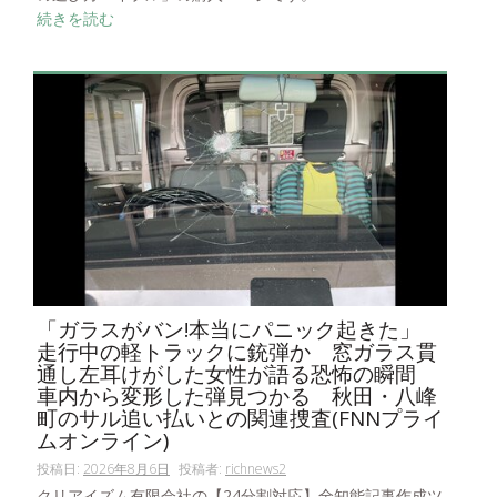
続きを読む
「ガラスがバン!本当にパニック起きた」
走行中の軽トラックに銃弾か 窓ガラス貫
通し左耳けがした女性が語る恐怖の瞬間
車内から変形した弾見つかる 秋田・八峰
町のサル追い払いとの関連捜査(FNNプライ
ムオンライン)
投稿日:
2026年8月6日
投稿者:
richnews2
クリアイズム有限会社の【24分割対応】全知能記事作成ツ