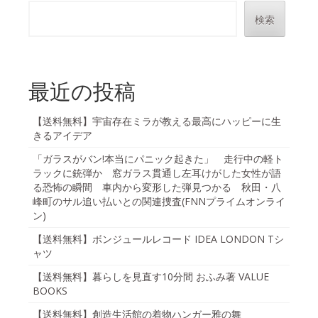
ペ
検索
ー
ジ
送
最近の投稿
り
【送料無料】宇宙存在ミラが教える最高にハッピーに生
きるアイデア
「ガラスがバン!本当にパニック起きた」 走行中の軽ト
ラックに銃弾か 窓ガラス貫通し左耳けがした女性が語
る恐怖の瞬間 車内から変形した弾見つかる 秋田・八
峰町のサル追い払いとの関連捜査(FNNプライムオンライ
ン)
【送料無料】ボンジュールレコード IDEA LONDON Tシ
ャツ
【送料無料】暮らしを見直す10分間 おふみ著 VALUE
BOOKS
【送料無料】創造生活館の着物ハンガー雅の舞