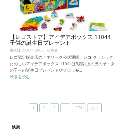
【レゴストア】アイデアボックス 11044
子供の誕生日プレゼント
投稿日:
2026年8月6日
投稿者:
レゴ認定販売店のベネリック公式通販。レゴ クラシック
たのしいアイデアボックス 11044は5歳以上の男の子・女
の子への誕生日プレゼントやブロッ�...
続きを読む
投
1
2
3
…
376
次へ
稿
の
検索