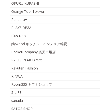
OKURU KURASHI
Orange Tool Tokiwa
Pandora+
PLAYS REGAL
Plus Nao
plywood キッチン・インテリア雑貨
PocketCompany 楽天市場店
PYKES PEAK Direct
Rakuten Fashion
RINWA
Room335 ギフトショップ
S-LIFE
sanada
SATOSISHOP