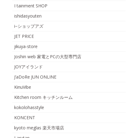
I tainment SHOP
ishidasyouten
i−ショップアズ
JET PRICE
jikuya-store
Joshin web 家電とPCの大型専門店
JOYアイランド
J’aDoRe JUN ONLINE
KinuVibe
Kitchen room キッチンルーム
kokolohasstyle
KONCENT
kyoto meglas 楽天市場店
Larutan