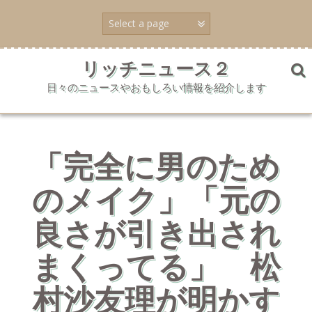
コ
ン
テ
ン
ツ
リッチニュース２
へ
日々のニュースやおもしろい情報を紹介します
ス
キ
ッ
プ
「完全に男のため
のメイク」「元の
良さが引き出され
まくってる」 松
村沙友理が明かす