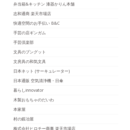
弁当箱&キッチン 漆器かりん本舗
志和通商 楽天市場店
快適空間のお手伝い B&C
手芸の店ギンガム
手芸倶楽部
文具のブングット
文房具の和気文具
日本ネット (サーキュレーター)
日本通販 空気清浄機・日傘
暮らしinnovator
木製おもちゃのだいわ
本家屋
村の鍛冶屋
株式会社ヒロチー商事 楽天市場店