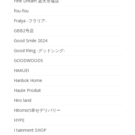
Fine Dream 楽天市場店
fou-fou
Fralya -フラリア-
GBB2号店
Good Smile 2024
Good thing -グッドシング-
GOODWOODS
HAKUEI
Hanbok Home
Haute Produit
Hiro land
Hitomiの幸せデリバリー
HYPE
I tainment SHOP