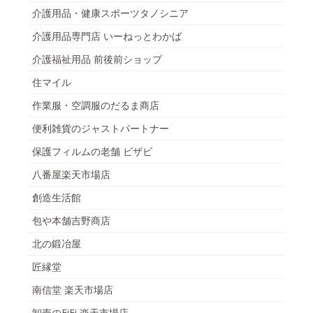
介護用品・健康スポーツタノシニア
介護用品専門店 いーねっとわかば
介護福祉用品 前後前ショップ
住マイル
作業服・空調服のだるま商店
便利雑貨のジャストパートナー
保護フィルムの老舗 ビザビ
八番屋楽天市場店
創造生活館
包や本舗吉野商店
北の鍛冶屋
匠縁堂
南信堂 楽天市場店
卸売のEiEi 楽天市場店