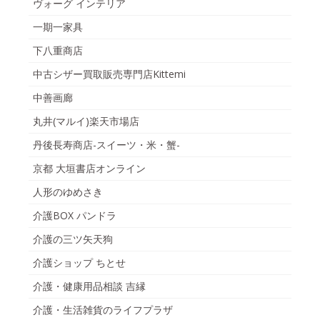
ヴォーグ インテリア
一期一家具
下八重商店
中古シザー買取販売専門店Kittemi
中善画廊
丸井(マルイ)楽天市場店
丹後長寿商店-スイーツ・米・蟹-
京都 大垣書店オンライン
人形のゆめさき
介護BOX パンドラ
介護の三ツ矢天狗
介護ショップ ちとせ
介護・健康用品相談 吉縁
介護・生活雑貨のライフプラザ