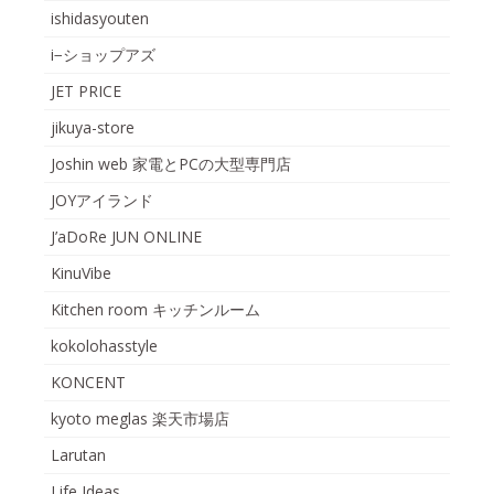
ishidasyouten
i−ショップアズ
JET PRICE
jikuya-store
Joshin web 家電とPCの大型専門店
JOYアイランド
J’aDoRe JUN ONLINE
KinuVibe
Kitchen room キッチンルーム
kokolohasstyle
KONCENT
kyoto meglas 楽天市場店
Larutan
Life Ideas