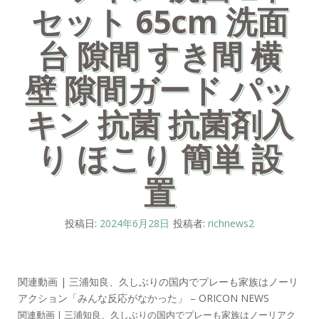
セット 65cm 洗面
台 隙間 すき間 横
壁 隙間ガード パッ
キン 抗菌 抗菌剤入
り ほこり 簡単 設
置
投稿日:
2024年6月28日
投稿者:
richnews2
関連動画 | 三浦知良、久しぶりの国内でプレーも家族はノーリ
アクション「みんな反応がなかった」 – ORICON NEWS
関連動画 | 三浦知良、久しぶりの国内でプレーも家族はノーリアク