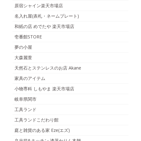
原宿シャイン楽天市場店
名入れ屋(表札・ネームプレート)
和紙の店 めでたや 楽天市場店
壱番館STORE
夢の小屋
大森麗萱
天然石とステンレスのお店 Akane
家具のアイテム
小物専科 しもやま 楽天市場店
岐阜県関市
工具ランド
工具ランドこだわり館
庭と雑貨のある家 Eze(エズ)
弁当箱&キッチン 漆器かりん本舗