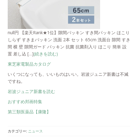
null円 【楽天Rank★1位】隙間パッキン すき間パッキン ほこり
しらず すきまパッキン 洗面 2本 セット 65cm 洗面台 隙間 すき
間 横 壁 隙間ガード パッキン 抗菌 抗菌剤入り ほこり 簡単 設
置 差し込 […]
(続きを読む)
東芝家電製品カタログ
いくつになっても、いいものはいい。岩波ジュニア新書は不滅
ですね。
岩波ジュニア新書を読む
おすすめ邦画特集
第三類医薬品【康隆】
カテゴリー:
ニュース