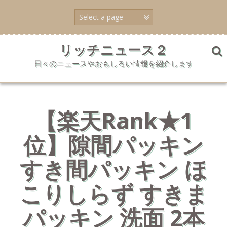
コ
ン
テ
ン
ツ
リッチニュース２
へ
日々のニュースやおもしろい情報を紹介します
ス
キ
ッ
プ
【楽天Rank★1
位】隙間パッキン
すき間パッキン ほ
こりしらず すきま
パッキン 洗面 2本