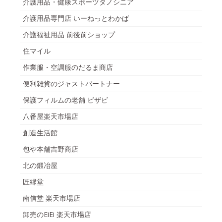
介護用品・健康スポーツタノシニア
介護用品専門店 いーねっとわかば
介護福祉用品 前後前ショップ
住マイル
作業服・空調服のだるま商店
便利雑貨のジャストパートナー
保護フィルムの老舗 ビザビ
八番屋楽天市場店
創造生活館
包や本舗吉野商店
北の鍛冶屋
匠縁堂
南信堂 楽天市場店
卸売のEiEi 楽天市場店