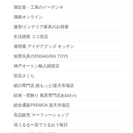
測定器・工具のイーデンキ
湖南オンライン
激安!インテリア家具のお得屋
生活雑貨 ココ笑店
発明屋 アイデアグッズ キッチン
知育玩具のENGAGING TOYS
神戸オートン輸入雑貨店
笑店さくら
紙の専門店 紙もっと!楽天市場店
絵画・壁飾り 風景専門店あゆわら
総合通販PREMOA 楽天市場店
良品販売 マーフィーショップ
花うるる〜花でうるおう毎日