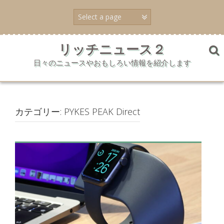
コ
ン
テ
ン
ツ
リッチニュース２
へ
日々のニュースやおもしろい情報を紹介します
ス
キ
ッ
プ
カテゴリー:
PYKES PEAK Direct