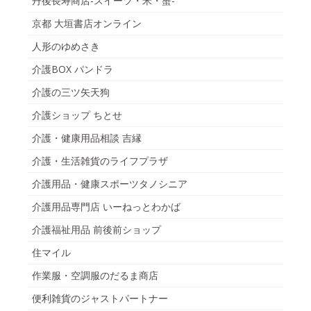
丹後長寿商店-スイーツ・米・蟹-
京都 大垣書店オンライン
人形のゆめさき
介護BOX パンドラ
介護の三ツ矢天狗
介護ショップ ちとせ
介護・健康用品相談 吉縁
介護・生活雑貨のライフプラザ
介護用品・健康スポーツタノシニア
介護用品専門店 いーねっとわかば
介護福祉用品 前後前ショップ
住マイル
作業服・空調服のだるま商店
便利雑貨のジャストパートナー