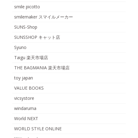
smile picotto
smilemaker スマイルメーカー
SUNS-Shop
SUNSSHOP キャット店
Syuno
Taigu 楽天市場店
THE BAGMANIA 楽天市場店
toy japan
VALUE BOOKS
vicsystore
windaruma
World NEXT
WORLD STYLE ONLINE