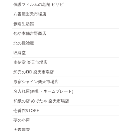
保護フィルムの老舗 ビザビ
八番屋楽天市場店
創造生活館
包や本舗吉野商店
北の鍛冶屋
匠縁堂
南信堂 楽天市場店
卸売のEiEi 楽天市場店
原宿シャイン楽天市場店
名入れ屋(表札・ネームプレート)
和紙の店 めでたや 楽天市場店
壱番館STORE
夢の小屋
大森麗萱