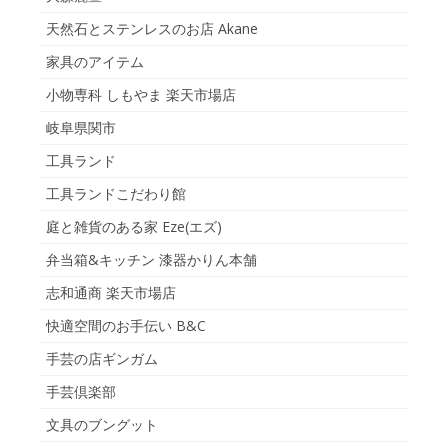
天然石とステンレスのお店 Akane
家具のアイテム
小物専科 しもやま 楽天市場店
岐阜県関市
工具ランド
工具ランドこだわり館
庭と雑貨のある家 Eze(エズ)
弁当箱&キッチン 漆器かりん本舗
志和通商 楽天市場店
快適空間のお手伝い B&C
手芸の店ギンガム
手芸倶楽部
文具のブングット