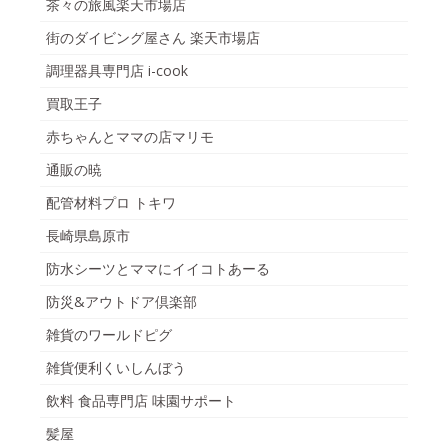
茶々の旅風楽天市場店
街のダイビング屋さん 楽天市場店
調理器具専門店 i-cook
買取王子
赤ちゃんとママの店マリモ
通販の暁
配管材料プロ トキワ
長崎県島原市
防水シーツとママにイイコトあーる
防災&アウトドア倶楽部
雑貨のワールドピグ
雑貨便利くいしんぼう
飲料 食品専門店 味園サポート
髪屋