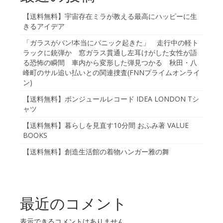
【送料無料】宇宙存在ミラが教える最高にハッピーに生
きるアイデア
「ガラスがバン!本当にパニック起きた」 走行中の軽ト
ラックに銃弾か 窓ガラス貫通し左耳けがした女性が語
る恐怖の瞬間 車内から変形した弾見つかる 秋田・八
峰町のサル追い払いとの関連捜査(FNNプライムオンライ
ン)
【送料無料】ボンジュールレコード IDEA LONDON Tシ
ャツ
【送料無料】暮らしを見直す10分間 おふみ著 VALUE
BOOKS
【送料無料】創造生活館の着物ハンガー雅の舞
最近のコメント
表示できるコメントはありません。