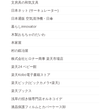
文房具の和気文具
日本ネット (サーキュレーター)
日本通販 空気清浄機・日傘
暮らしinnovator
木製おもちゃのだいわ
本家屋
村の鍛冶屋
株式会社ヒロチー商事 楽天市場店
楽天24 ベビー館
楽天Kobo電子書籍ストア
楽天ビック(ビックカメラ×楽天)
楽天ブックス
浅草の招き猫専門店オルネコイデ
液晶保護フィルムとカバーケース卸