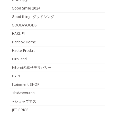
Good Smile 2024
Good thing -グッドシング-
GOODWOODS
HAKUEI
Hanbok Home
Haute Produit
Hiro land
Hitomiの幸せデリバリー
HYPE
I tainment SHOP
ishidasyouten
i−ショップアズ
JET PRICE