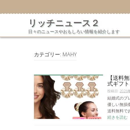
コ
ン
テ
リッチニュース２
ン
ツ
日々のニュースやおもしろい情報を紹介します
へ
ス
キ
ッ
カテゴリー:
MAHY
プ
【送料無
式ギフト
投稿日:
2026
結婚式のプ
優しい無損
送料無料でお.
続きを読む