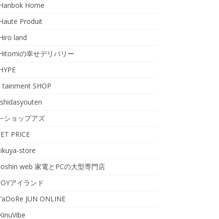
Hanbok Home
Haute Produit
Hiro land
Hitomiの幸せデリバリー
HYPE
I tainment SHOP
ishidasyouten
i−ショップアズ
JET PRICE
jikuya-store
Joshin web 家電とPCの大型専門店
JOYアイランド
J’aDoRe JUN ONLINE
KinuVibe