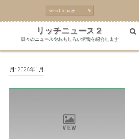
コ
ン
テ
ン
ツ
リッチニュース２
へ
日々のニュースやおもしろい情報を紹介します
ス
キ
ッ
プ
月:
2026年1月