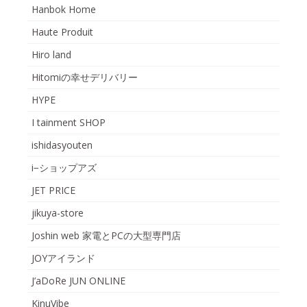
Hanbok Home
Haute Produit
Hiro land
Hitomiの幸せデリバリー
HYPE
I tainment SHOP
ishidasyouten
i−ショップアズ
JET PRICE
jikuya-store
Joshin web 家電とPCの大型専門店
JOYアイランド
J’aDoRe JUN ONLINE
KinuVibe