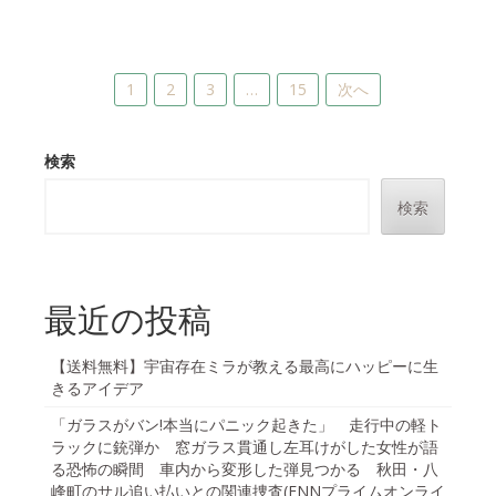
投
1
2
3
…
15
次へ
稿
の
検索
ペ
検索
ー
ジ
送
最近の投稿
り
【送料無料】宇宙存在ミラが教える最高にハッピーに生
きるアイデア
「ガラスがバン!本当にパニック起きた」 走行中の軽ト
ラックに銃弾か 窓ガラス貫通し左耳けがした女性が語
る恐怖の瞬間 車内から変形した弾見つかる 秋田・八
峰町のサル追い払いとの関連捜査(FNNプライムオンライ