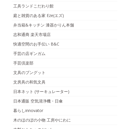
工具ランドこだわり館
庭と雑貨のある家 Eze(エズ)
弁当箱&キッチン 漆器かりん本舗
志和通商 楽天市場店
快適空間のお手伝い B&C
手芸の店ギンガム
手芸倶楽部
文具のブングット
文房具の和気文具
日本ネット (サーキュレーター)
日本通販 空気清浄機・日傘
暮らしinnovator
木のほのぼの小物 工房やにわに