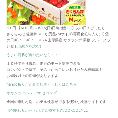
null円 【6/10(月)～6/16(日)日時指定OK】父の日！ぴったり！
さくらんぼ 佐藤錦 700g (秀品/Mサイズ/専用化粧箱入り)【 父
の日ギフト ギフト 2024 山形県産 サクランボ 果物 フルーツ プ
レゼ […]
(続きを読む)
うまい河豚が食べたいなら・・・
１０秒で折り畳み、走行のモード変更できる
コンパクトで堅牢、その上かっこいいおりたたみ自転車！
お値段以上の価値がありますよ。
nanoo折りたたみ自転車くわしくはこちら
オカムラ コンテッサ セコンダ
全国の市町村別にホテル検索ができる便利な検索サイトです
お宿探しサポート/ホテル検索予約/DOKODENEL