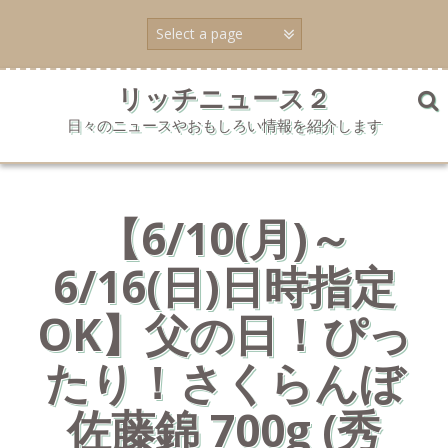
コ
ン
テ
ン
ツ
リッチニュース２
へ
日々のニュースやおもしろい情報を紹介します
ス
キ
ッ
プ
【6/10(月)～
6/16(日)日時指定
OK】父の日！ぴっ
たり！さくらんぼ
佐藤錦 700g (秀