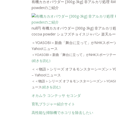
有機カカオパウダー [300g-3kg] 非アルカリ処理 RAW製法
powderのご紹介
null円 有機カカオパウダー [300g-3kg] 非アルカリ処理
cocoa powder シェフズチョイスジャパン 楽天ルー
＜YOASOBI＞新曲「舞台に立って」がNHKスポー
Yahoo!ニュース
＜YOASOBI＞新曲「舞台に立って」がNHKスポーツテー
(続きを読む)
＜＜物語＞シリーズ オフ＆モンスターシーズン＞YOA
– Yahoo!ニュース
＜＜物語＞シリーズ オフ＆モンスターシーズン＞YOASOBI
ュース
(続きを読む)
オカムラ コンテッサ セコンダ
育乳ブラジャー紹介サイト
高性能な掃除機でホコリを除去したい