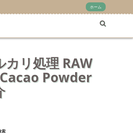
ホーム
アルカリ処理 RAW
acao Powder
介
検索