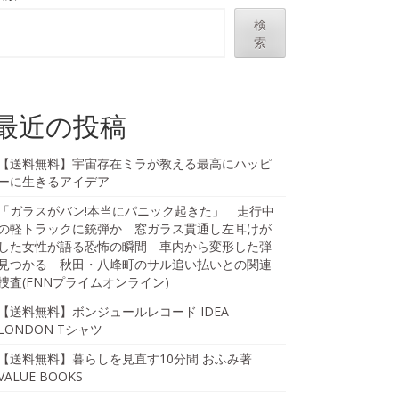
検
索
最近の投稿
【送料無料】宇宙存在ミラが教える最高にハッピ
ーに生きるアイデア
「ガラスがバン!本当にパニック起きた」 走行中
の軽トラックに銃弾か 窓ガラス貫通し左耳けが
した女性が語る恐怖の瞬間 車内から変形した弾
見つかる 秋田・八峰町のサル追い払いとの関連
捜査(FNNプライムオンライン)
【送料無料】ボンジュールレコード IDEA
LONDON Tシャツ
【送料無料】暮らしを見直す10分間 おふみ著
VALUE BOOKS