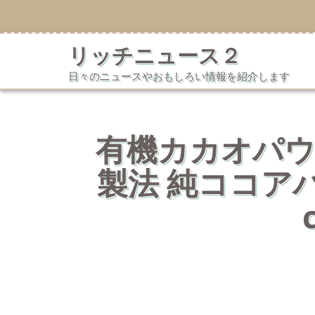
コ
ン
テ
リッチニュース２
ン
ツ
日々のニュースやおもしろい情報を紹介します
へ
ス
キ
ッ
プ
有機カカオパウダー
製法 純ココアパウダ