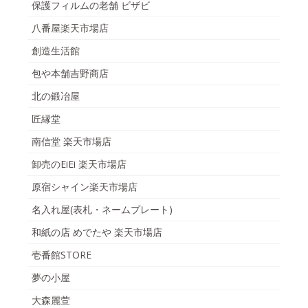
保護フィルムの老舗 ビザビ
八番屋楽天市場店
創造生活館
包や本舗吉野商店
北の鍛冶屋
匠縁堂
南信堂 楽天市場店
卸売のEiEi 楽天市場店
原宿シャイン楽天市場店
名入れ屋(表札・ネームプレート)
和紙の店 めでたや 楽天市場店
壱番館STORE
夢の小屋
大森麗萱