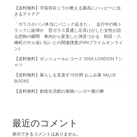
【送料無料】宇宙存在ミラが教える最高にハッピーに生
きるアイデア
「ガラスがバン!本当にパニック起きた」 走行中の軽ト
ラックに銃弾か 窓ガラス貫通し左耳けがした女性が語
る恐怖の瞬間 車内から変形した弾見つかる 秋田・八
峰町のサル追い払いとの関連捜査(FNNプライムオンライ
ン)
【送料無料】ボンジュールレコード IDEA LONDON Tシ
ャツ
【送料無料】暮らしを見直す10分間 おふみ著 VALUE
BOOKS
【送料無料】創造生活館の着物ハンガー雅の舞
最近のコメント
表示できるコメントはありません。