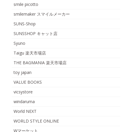
smile picotto
smilemaker スマイルメーカー
SUNS-Shop
SUNSSHOP キャット店
Syuno
Taigu 楽天市場店
THE BAGMANIA 楽天市場店
toy japan
VALUE BOOKS
vicsystore
windaruma
World NEXT
WORLD STYLE ONLINE
Wマーケット