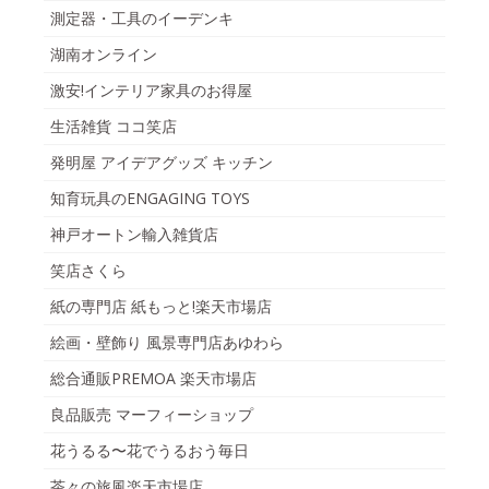
測定器・工具のイーデンキ
湖南オンライン
激安!インテリア家具のお得屋
生活雑貨 ココ笑店
発明屋 アイデアグッズ キッチン
知育玩具のENGAGING TOYS
神戸オートン輸入雑貨店
笑店さくら
紙の専門店 紙もっと!楽天市場店
絵画・壁飾り 風景専門店あゆわら
総合通販PREMOA 楽天市場店
良品販売 マーフィーショップ
花うるる〜花でうるおう毎日
茶々の旅風楽天市場店