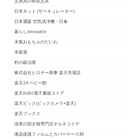
文房具の和気文具
日本ネット (サーキュレーター)
日本通販 空気清浄機・日傘
暮らしinnovator
木製おもちゃのだいわ
本家屋
村の鍛冶屋
株式会社ヒロチー商事 楽天市場店
楽天24 ベビー館
楽天Kobo電子書籍ストア
楽天ビック(ビックカメラ×楽天)
楽天ブックス
浅草の招き猫専門店オルネコイデ
液晶保護フィルムとカバーケース卸