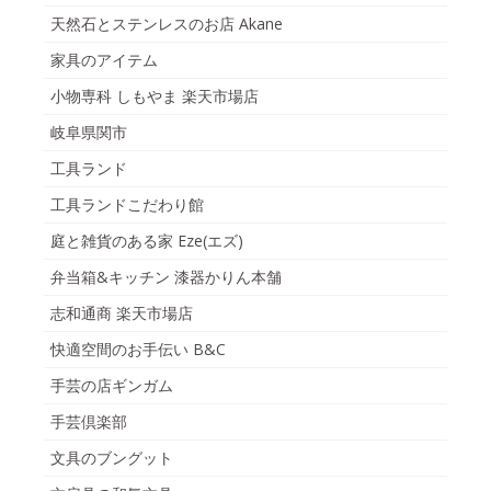
天然石とステンレスのお店 Akane
家具のアイテム
小物専科 しもやま 楽天市場店
岐阜県関市
工具ランド
工具ランドこだわり館
庭と雑貨のある家 Eze(エズ)
弁当箱&キッチン 漆器かりん本舗
志和通商 楽天市場店
快適空間のお手伝い B&C
手芸の店ギンガム
手芸倶楽部
文具のブングット