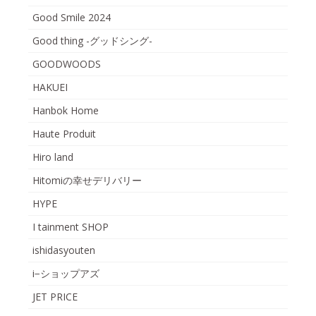
Good Smile 2024
Good thing -グッドシング-
GOODWOODS
HAKUEI
Hanbok Home
Haute Produit
Hiro land
Hitomiの幸せデリバリー
HYPE
I tainment SHOP
ishidasyouten
i−ショップアズ
JET PRICE