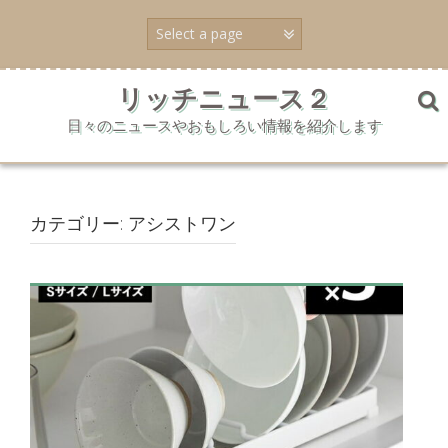
コ
ン
テ
ン
ツ
リッチニュース２
へ
日々のニュースやおもしろい情報を紹介します
ス
キ
ッ
プ
カテゴリー:
アシストワン