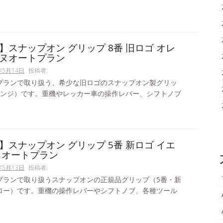
.
】スナップオン グリップ 8番 旧ロゴ オレ
ヌオートプラン
年5月14日
投稿者:
プランで取り扱う、希少な旧ロゴのスナップオン製グリッ
レンジ）です。重機やレッカー車の操作レバー、シフトノブ
.
】スナップオン グリップ 5番 新ロゴ イエ
ヌオートプラン
年5月13日
投稿者:
プランで取り扱うスナップオンの正規品グリップ（5番・新
ロー）です。重機の操作レバーやシフトノブ、各種ツール
.