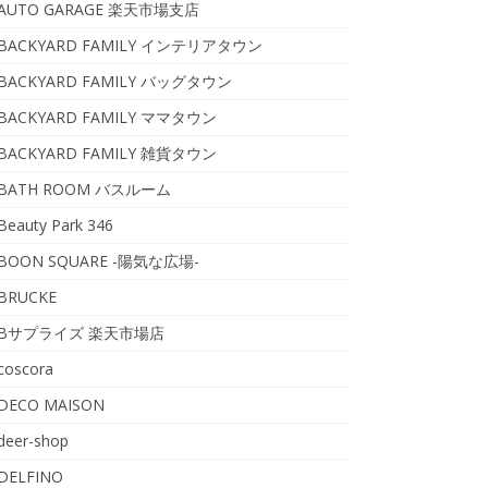
AUTO GARAGE 楽天市場支店
BACKYARD FAMILY インテリアタウン
BACKYARD FAMILY バッグタウン
BACKYARD FAMILY ママタウン
BACKYARD FAMILY 雑貨タウン
BATH ROOM バスルーム
Beauty Park 346
BOON SQUARE -陽気な広場-
BRUCKE
Bサプライズ 楽天市場店
coscora
DECO MAISON
deer-shop
DELFINO