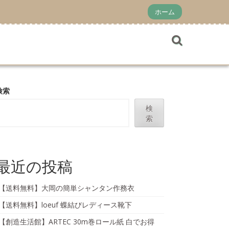
ホーム
検索
検
索
最近の投稿
【送料無料】大岡の簡単シャンタン作務衣
【送料無料】loeuf 蝶結びレディース靴下
【創造生活館】ARTEC 30m巻ロール紙 白でお得