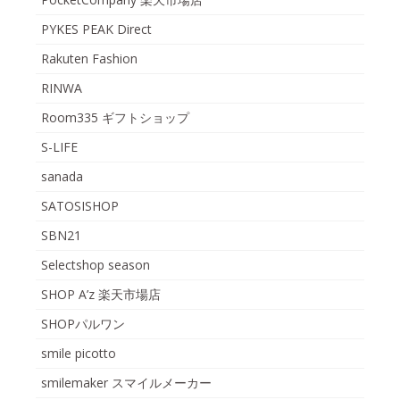
PYKES PEAK Direct
Rakuten Fashion
RINWA
Room335 ギフトショップ
S-LIFE
sanada
SATOSISHOP
SBN21
Selectshop season
SHOP A’z 楽天市場店
SHOPパルワン
smile picotto
smilemaker スマイルメーカー