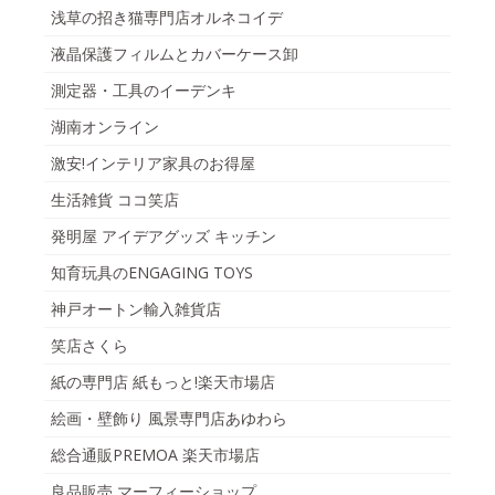
浅草の招き猫専門店オルネコイデ
液晶保護フィルムとカバーケース卸
測定器・工具のイーデンキ
湖南オンライン
激安!インテリア家具のお得屋
生活雑貨 ココ笑店
発明屋 アイデアグッズ キッチン
知育玩具のENGAGING TOYS
神戸オートン輸入雑貨店
笑店さくら
紙の専門店 紙もっと!楽天市場店
絵画・壁飾り 風景専門店あゆわら
総合通販PREMOA 楽天市場店
良品販売 マーフィーショップ