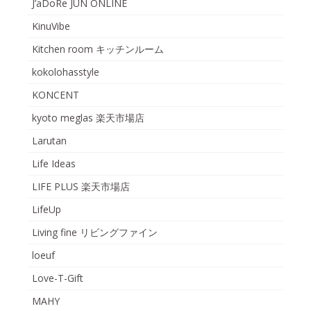
J’aDoRe JUN ONLINE
KinuVibe
Kitchen room キッチンルーム
kokolohasstyle
KONCENT
kyoto meglas 楽天市場店
Larutan
Life Ideas
LIFE PLUS 楽天市場店
LifeUp
Living fine リビングファイン
loeuf
Love-T-Gift
MAHY