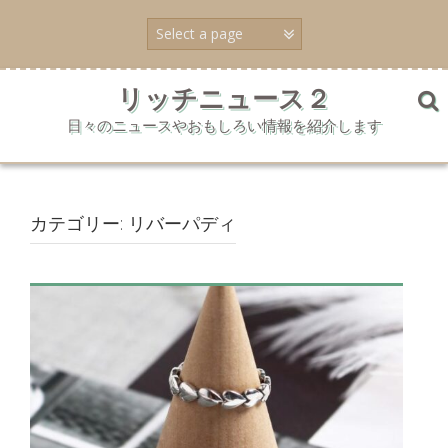
コ
ン
テ
ン
ツ
リッチニュース２
へ
日々のニュースやおもしろい情報を紹介します
ス
キ
ッ
プ
カテゴリー:
リバーパディ