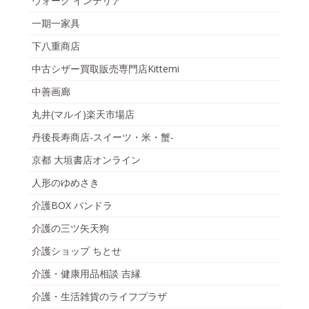
ヴォーグ インテリア
一期一家具
下八重商店
中古シザー買取販売専門店Kittemi
中善画廊
丸井(マルイ)楽天市場店
丹後長寿商店-スイーツ・米・蟹-
京都 大垣書店オンライン
人形のゆめさき
介護BOX パンドラ
介護の三ツ矢天狗
介護ショップ ちとせ
介護・健康用品相談 吉縁
介護・生活雑貨のライフプラザ