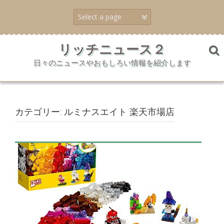
コ
ン
テ
ン
ツ
リッチニュース２
へ
日々のニュースやおもしろい情報を紹介します
ス
キ
ッ
プ
カテゴリー:
ルミナスエイト 楽天市場店