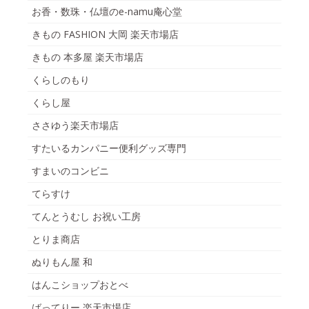
お香・数珠・仏壇のe-namu庵心堂
きもの FASHION 大岡 楽天市場店
きもの 本多屋 楽天市場店
くらしのもり
くらし屋
ささゆう楽天市場店
すたいるカンパニー便利グッズ専門
すまいのコンビニ
てらすけ
てんとうむし お祝い工房
とりま商店
ぬりもん屋 和
はんこショップおとべ
ばってりー 楽天市場店