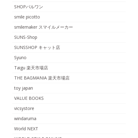
SHOPパルワン
smile picotto
smilemaker スマイルメーカー
SUNS-Shop
SUNSSHOP キャット店
Syuno
Taigu 楽天市場店
THE BAGMANIA 楽天市場店
toy japan
VALUE BOOKS
vicsystore
windaruma
World NEXT