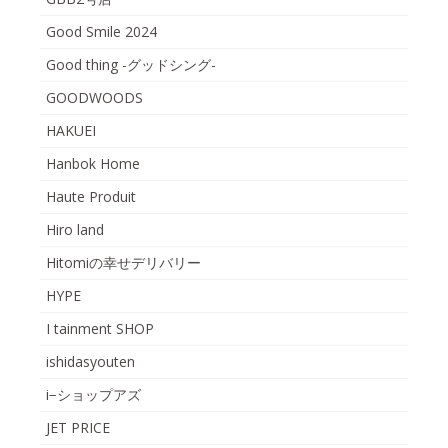
Good Smile 2024
Good thing -グッドシング-
GOODWOODS
HAKUEI
Hanbok Home
Haute Produit
Hiro land
Hitomiの幸せデリバリー
HYPE
I tainment SHOP
ishidasyouten
i−ショップアズ
JET PRICE