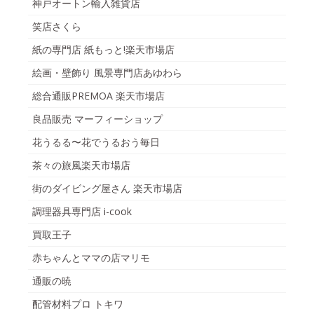
神戸オートン輸入雑貨店
笑店さくら
紙の専門店 紙もっと!楽天市場店
絵画・壁飾り 風景専門店あゆわら
総合通販PREMOA 楽天市場店
良品販売 マーフィーショップ
花うるる〜花でうるおう毎日
茶々の旅風楽天市場店
街のダイビング屋さん 楽天市場店
調理器具専門店 i-cook
買取王子
赤ちゃんとママの店マリモ
通販の暁
配管材料プロ トキワ