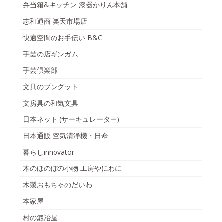
弁当箱&キッチン 漆器かりん本舗
志和通商 楽天市場店
快適空間のお手伝い B&C
手芸の店ギンガム
手芸倶楽部
文具のブングット
文房具の和気文具
日本ネット (サーキュレーター)
日本通販 空気清浄機・日傘
暮らしinnovator
木のほのぼの小物 工房やにわに
木製おもちゃのだいわ
本家屋
村の鍛冶屋