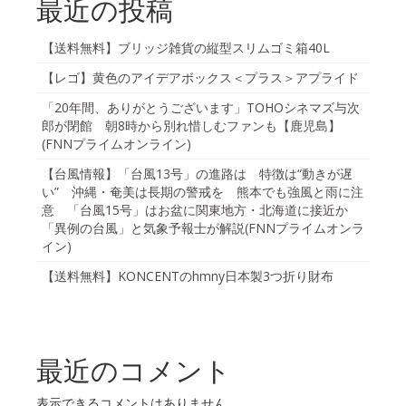
最近の投稿
【送料無料】ブリッジ雑貨の縦型スリムゴミ箱40L
【レゴ】黄色のアイデアボックス＜プラス＞アプライド
「20年間、ありがとうございます」TOHOシネマズ与次
郎が閉館 朝8時から別れ惜しむファンも【鹿児島】
(FNNプライムオンライン)
【台風情報】「台風13号」の進路は 特徴は“動きが遅
い” 沖縄・奄美は長期の警戒を 熊本でも強風と雨に注
意 「台風15号」はお盆に関東地方・北海道に接近か
「異例の台風」と気象予報士が解説(FNNプライムオンラ
イン)
【送料無料】KONCENTのhmny日本製3つ折り財布
最近のコメント
表示できるコメントはありません。