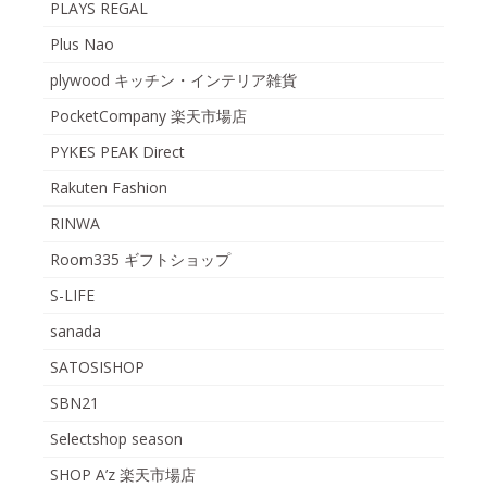
PLAYS REGAL
Plus Nao
plywood キッチン・インテリア雑貨
PocketCompany 楽天市場店
PYKES PEAK Direct
Rakuten Fashion
RINWA
Room335 ギフトショップ
S-LIFE
sanada
SATOSISHOP
SBN21
Selectshop season
SHOP A’z 楽天市場店