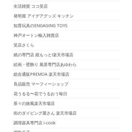
生活雑貨 ココ笑店
発明屋 アイデアグッズ キッチン
知育玩具のENGAGING TOYS
神戸オートン輸入雑貨店
笑店さくら
紙の専門店 紙もっと!楽天市場店
絵画・壁飾り 風景専門店あゆわら
総合通販PREMOA 楽天市場店
良品販売 マーフィーショップ
花うるる〜花でうるおう毎日
茶々の旅風楽天市場店
街のダイビング屋さん 楽天市場店
調理器具専門店 i-cook