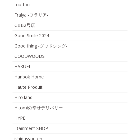
fou-fou
Fralya -フラリア-
GBB2号店
Good Smile 2024
Good thing -グッドシング-
GOODWOODS
HAKUEI
Hanbok Home
Haute Produit
Hiro land
Hitomiの幸せデリバリー
HYPE
I tainment SHOP
ishidasyouten