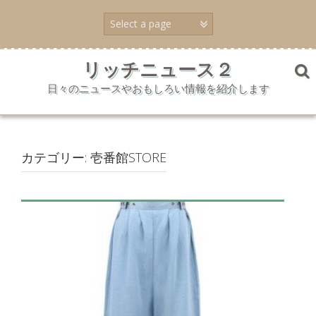
コ
ン
テ
ン
ツ
リッチニュース２
へ
日々のニュースやおもしろい情報を紹介します
ス
キ
ッ
プ
カテゴリー:
壱番館STORE