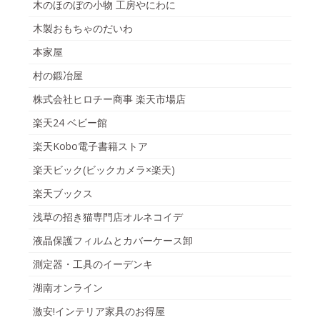
木のほのぼの小物 工房やにわに
木製おもちゃのだいわ
本家屋
村の鍛冶屋
株式会社ヒロチー商事 楽天市場店
楽天24 ベビー館
楽天Kobo電子書籍ストア
楽天ビック(ビックカメラ×楽天)
楽天ブックス
浅草の招き猫専門店オルネコイデ
液晶保護フィルムとカバーケース卸
測定器・工具のイーデンキ
湖南オンライン
激安!インテリア家具のお得屋