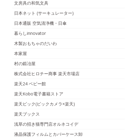
文房具の和気文具
日本ネット (サーキュレーター)
日本通販 空気清浄機・日傘
暮らしinnovator
木製おもちゃのだいわ
本家屋
村の鍛冶屋
株式会社ヒロチー商事 楽天市場店
楽天24 ベビー館
楽天Kobo電子書籍ストア
楽天ビック(ビックカメラ×楽天)
楽天ブックス
浅草の招き猫専門店オルネコイデ
液晶保護フィルムとカバーケース卸