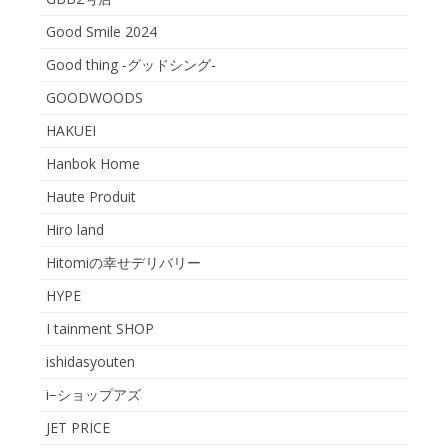
Good Smile 2024
Good thing -グッドシング-
GOODWOODS
HAKUEI
Hanbok Home
Haute Produit
Hiro land
Hitomiの幸せデリバリー
HYPE
I tainment SHOP
ishidasyouten
i−ショップアズ
JET PRICE