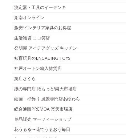
測定器・工具のイーデンキ
湖南オンライン
激安!インテリア家具のお得屋
生活雑貨 ココ笑店
発明屋 アイデアグッズ キッチン
知育玩具のENGAGING TOYS
神戸オートン輸入雑貨店
笑店さくら
紙の専門店 紙もっと!楽天市場店
絵画・壁飾り 風景専門店あゆわら
総合通販PREMOA 楽天市場店
良品販売 マーフィーショップ
花うるる〜花でうるおう毎日