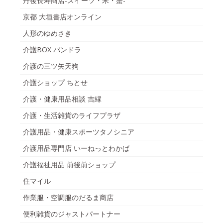
丹後長寿商店-スイーツ・米・蟹-
京都 大垣書店オンライン
人形のゆめさき
介護BOX パンドラ
介護の三ツ矢天狗
介護ショップ ちとせ
介護・健康用品相談 吉縁
介護・生活雑貨のライフプラザ
介護用品・健康スポーツタノシニア
介護用品専門店 いーねっとわかば
介護福祉用品 前後前ショップ
住マイル
作業服・空調服のだるま商店
便利雑貨のジャストパートナー