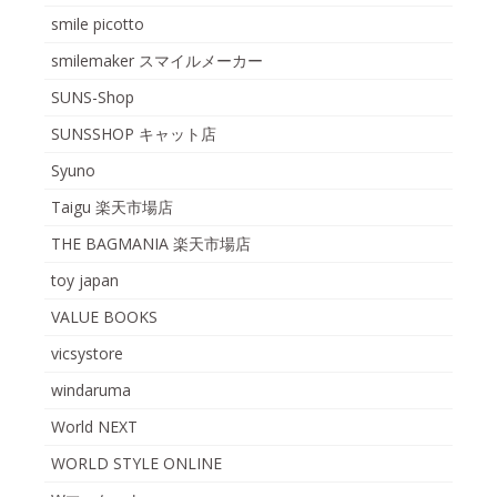
smile picotto
smilemaker スマイルメーカー
SUNS-Shop
SUNSSHOP キャット店
Syuno
Taigu 楽天市場店
THE BAGMANIA 楽天市場店
toy japan
VALUE BOOKS
vicsystore
windaruma
World NEXT
WORLD STYLE ONLINE