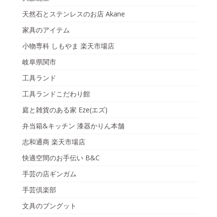
天然石とステンレスのお店 Akane
家具のアイテム
小物専科 しもやま 楽天市場店
岐阜県関市
工具ランド
工具ランドこだわり館
庭と雑貨のある家 Eze(エズ)
弁当箱&キッチン 漆器かりん本舗
志和通商 楽天市場店
快適空間のお手伝い B&C
手芸の店ギンガム
手芸倶楽部
文具のブングット