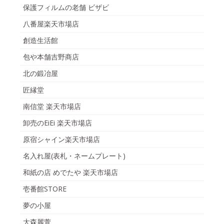
保護フィルムの老舗 ビザビ
八番屋楽天市場店
創造生活館
包や本舗吉野商店
北の鍛冶屋
匠縁堂
南信堂 楽天市場店
卸売のEiEi 楽天市場店
原宿シャイン楽天市場店
名入れ屋(表札・ネームプレート)
和紙の店 めでたや 楽天市場店
壱番館STORE
夢の小屋
大森麗萱