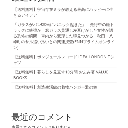
【送料無料】宇宙存在ミラが教える最高にハッピーに生
きるアイデア
「ガラスがバン!本当にパニック起きた」 走行中の軽ト
ラックに銃弾か 窓ガラス貫通し左耳けがした女性が語
る恐怖の瞬間 車内から変形した弾見つかる 秋田・八
峰町のサル追い払いとの関連捜査(FNNプライムオンライ
ン)
【送料無料】ボンジュールレコード IDEA LONDON Tシ
ャツ
【送料無料】暮らしを見直す10分間 おふみ著 VALUE
BOOKS
【送料無料】創造生活館の着物ハンガー雅の舞
最近のコメント
表示できるコメントはありません。