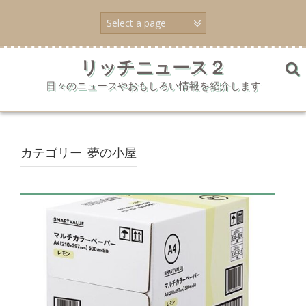
コ
ン
テ
ン
ツ
リッチニュース２
へ
日々のニュースやおもしろい情報を紹介します
ス
キ
ッ
プ
カテゴリー:
夢の小屋