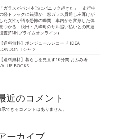
「ガラスがバン!本当にパニック起きた」 走行中
の軽トラックに銃弾か 窓ガラス貫通し左耳けが
した女性が語る恐怖の瞬間 車内から変形した弾
見つかる 秋田・八峰町のサル追い払いとの関連
捜査(FNNプライムオンライン)
【送料無料】ボンジュールレコード IDEA
LONDON Tシャツ
【送料無料】暮らしを見直す10分間 おふみ著
VALUE BOOKS
最近のコメント
表示できるコメントはありません。
アーカイブ