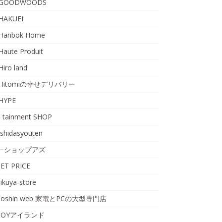
GOODWOODS
HAKUEI
Hanbok Home
Haute Produit
Hiro land
Hitomiの幸せデリバリー
HYPE
I tainment SHOP
ishidasyouten
i−ショップアズ
JET PRICE
jikuya-store
Joshin web 家電とPCの大型専門店
JOYアイランド