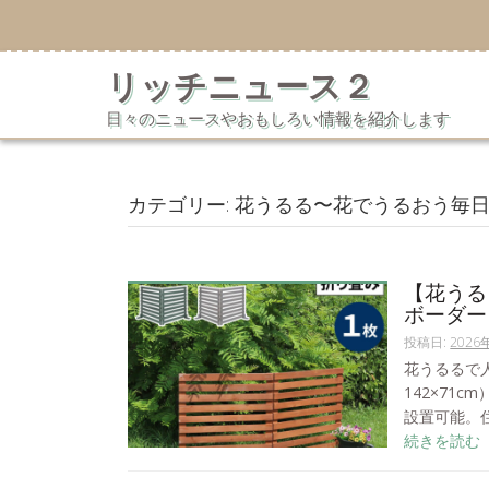
コ
ン
テ
リッチニュース２
ン
ツ
日々のニュースやおもしろい情報を紹介します
へ
ス
キ
ッ
カテゴリー:
花うるる〜花でうるおう毎
プ
【花うる
ボーダー
投稿日:
2026
花うるるで
142×71
設置可能。住
続きを読む