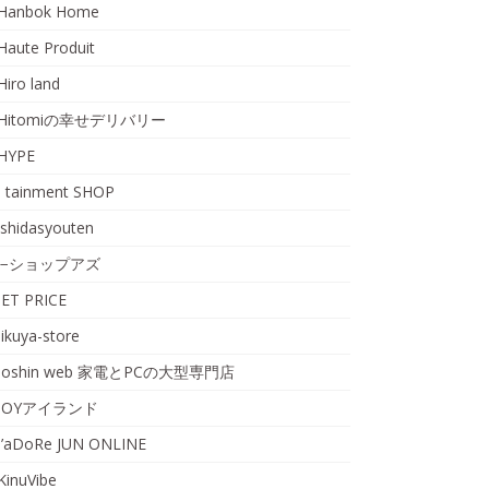
Hanbok Home
Haute Produit
Hiro land
Hitomiの幸せデリバリー
HYPE
I tainment SHOP
ishidasyouten
i−ショップアズ
JET PRICE
jikuya-store
Joshin web 家電とPCの大型専門店
JOYアイランド
J’aDoRe JUN ONLINE
KinuVibe