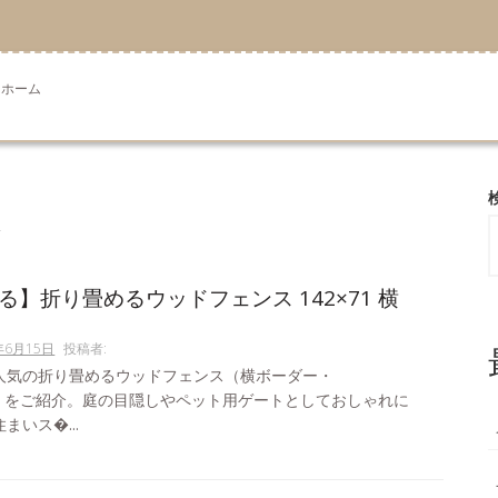
ホーム
日
る】折り畳めるウッドフェンス 142×71 横
年6月15日
投稿者:
人気の折り畳めるウッドフェンス（横ボーダー・
cm）をご紹介。庭の目隠しやペット用ゲートとしておしゃれに
まいス�...