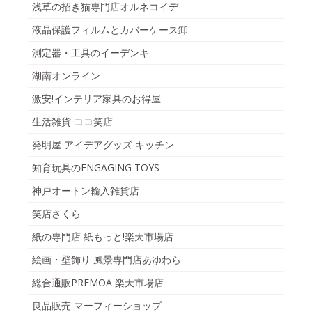
浅草の招き猫専門店オルネコイデ
液晶保護フィルムとカバーケース卸
測定器・工具のイーデンキ
湖南オンライン
激安!インテリア家具のお得屋
生活雑貨 ココ笑店
発明屋 アイデアグッズ キッチン
知育玩具のENGAGING TOYS
神戸オートン輸入雑貨店
笑店さくら
紙の専門店 紙もっと!楽天市場店
絵画・壁飾り 風景専門店あゆわら
総合通販PREMOA 楽天市場店
良品販売 マーフィーショップ