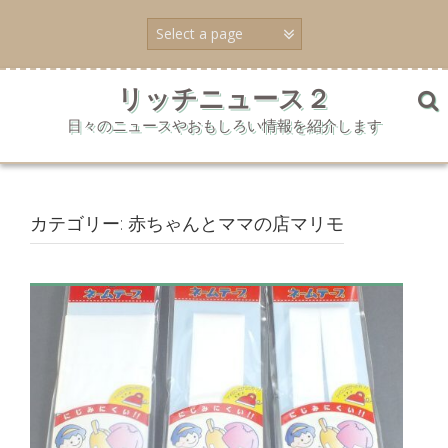
コ
ン
テ
ン
ツ
リッチニュース２
へ
日々のニュースやおもしろい情報を紹介します
ス
キ
ッ
プ
カテゴリー:
赤ちゃんとママの店マリモ