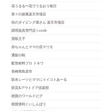
花うるる〜花でうるおう毎日
茶々の旅風楽天市場店
街のダイビング屋さん 楽天市場店
調理器具専門店 i-cook
買取王子
赤ちゃんとママの店マリモ
通販の暁
配管材料プロ トキワ
長崎県島原市
防水シーツとママにイイコトあーる
防災&アウトドア倶楽部
雑貨のワールドピグ
雑貨便利くいしんぼう