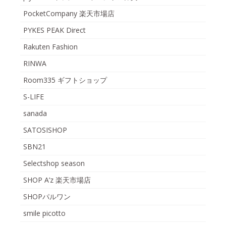
PocketCompany 楽天市場店
PYKES PEAK Direct
Rakuten Fashion
RINWA
Room335 ギフトショップ
S-LIFE
sanada
SATOSISHOP
SBN21
Selectshop season
SHOP A’z 楽天市場店
SHOPパルワン
smile picotto