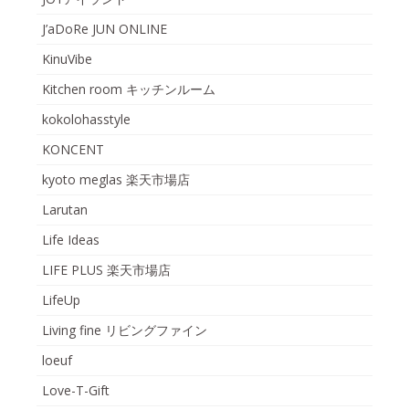
J’aDoRe JUN ONLINE
KinuVibe
Kitchen room キッチンルーム
kokolohasstyle
KONCENT
kyoto meglas 楽天市場店
Larutan
Life Ideas
LIFE PLUS 楽天市場店
LifeUp
Living fine リビングファイン
loeuf
Love-T-Gift