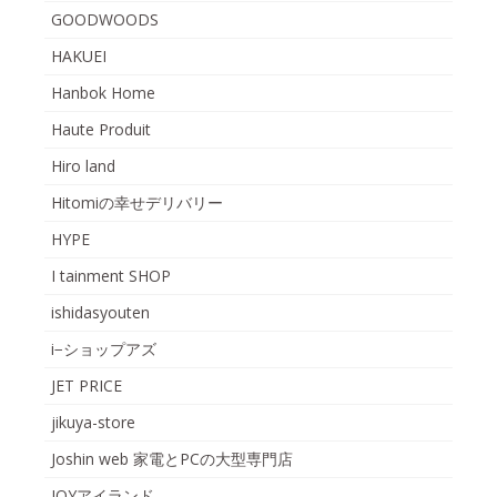
GOODWOODS
HAKUEI
Hanbok Home
Haute Produit
Hiro land
Hitomiの幸せデリバリー
HYPE
I tainment SHOP
ishidasyouten
i−ショップアズ
JET PRICE
jikuya-store
Joshin web 家電とPCの大型専門店
JOYアイランド