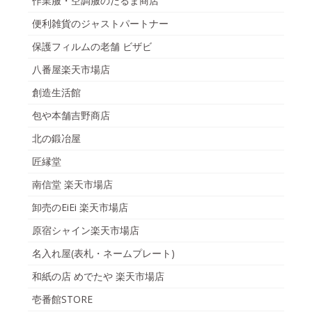
作業服・空調服のだるま商店
便利雑貨のジャストパートナー
保護フィルムの老舗 ビザビ
八番屋楽天市場店
創造生活館
包や本舗吉野商店
北の鍛冶屋
匠縁堂
南信堂 楽天市場店
卸売のEiEi 楽天市場店
原宿シャイン楽天市場店
名入れ屋(表札・ネームプレート)
和紙の店 めでたや 楽天市場店
壱番館STORE