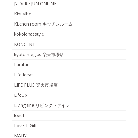
J’aDoRe JUN ONLINE
KinuVibe
Kitchen room キッチンルーム
kokolohasstyle
KONCENT
kyoto meglas 楽天市場店
Larutan
Life Ideas
LIFE PLUS 楽天市場店
LifeUp
Living fine リビングファイン
loeuf
Love-T-Gift
MAHY