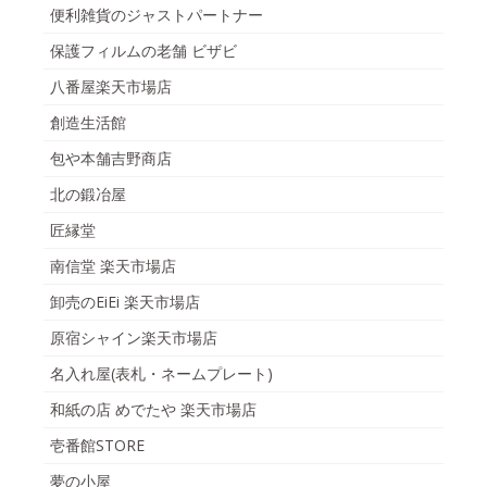
便利雑貨のジャストパートナー
保護フィルムの老舗 ビザビ
八番屋楽天市場店
創造生活館
包や本舗吉野商店
北の鍛冶屋
匠縁堂
南信堂 楽天市場店
卸売のEiEi 楽天市場店
原宿シャイン楽天市場店
名入れ屋(表札・ネームプレート)
和紙の店 めでたや 楽天市場店
壱番館STORE
夢の小屋