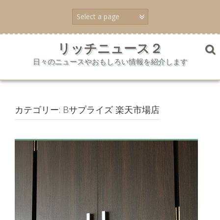
コ
ン
テ
ン
ツ
リッチニュース２
へ
日々のニュースやおもしろい情報を紹介します
ス
キ
ッ
プ
カテゴリー:
Bサプライズ 楽天市場店