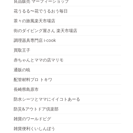
良品販売 マーフィーショップ
花うるる〜花でうるおう毎日
茶々の旅風楽天市場店
街のダイビング屋さん 楽天市場店
調理器具専門店 i-cook
買取王子
赤ちゃんとママの店マリモ
通販の暁
配管材料プロ トキワ
長崎県島原市
防水シーツとママにイイコトあーる
防災&アウトドア倶楽部
雑貨のワールドピグ
雑貨便利くいしんぼう