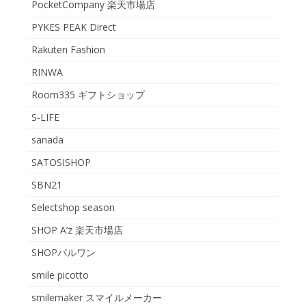
PocketCompany 楽天市場店
PYKES PEAK Direct
Rakuten Fashion
RINWA
Room335 ギフトショップ
S-LIFE
sanada
SATOSISHOP
SBN21
Selectshop season
SHOP A’z 楽天市場店
SHOPパルワン
smile picotto
smilemaker スマイルメーカー