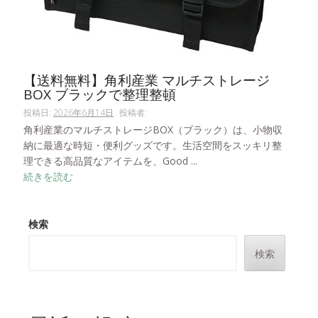
【送料無料】角利産業 マルチストレージ
BOX ブラックで整理整頓
投稿日:
2026年6月14日
投稿者:
角利産業のマルチストレージBOX（ブラック）は、小物収
納に最適な時短・便利グッズです。生活空間をスッキリ整
理できる高品質なアイテムを、Good ...
続きを読む
検索
検索