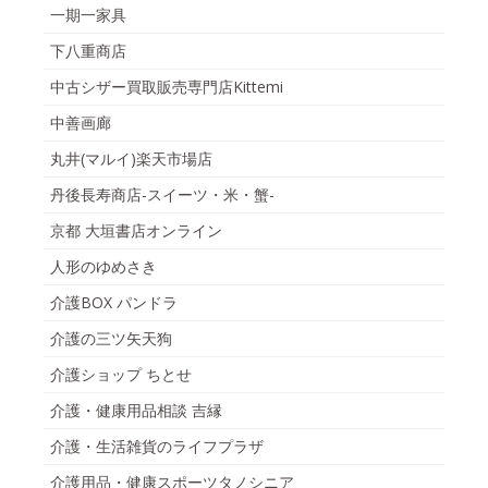
一期一家具
下八重商店
中古シザー買取販売専門店Kittemi
中善画廊
丸井(マルイ)楽天市場店
丹後長寿商店-スイーツ・米・蟹-
京都 大垣書店オンライン
人形のゆめさき
介護BOX パンドラ
介護の三ツ矢天狗
介護ショップ ちとせ
介護・健康用品相談 吉縁
介護・生活雑貨のライフプラザ
介護用品・健康スポーツタノシニア