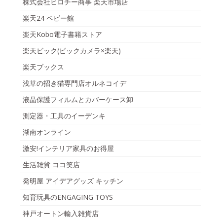
株式会社ヒロチー商事 楽天市場店
楽天24 ベビー館
楽天Kobo電子書籍ストア
楽天ビック(ビックカメラ×楽天)
楽天ブックス
浅草の招き猫専門店オルネコイデ
液晶保護フィルムとカバーケース卸
測定器・工具のイーデンキ
湖南オンライン
激安!インテリア家具のお得屋
生活雑貨 ココ笑店
発明屋 アイデアグッズ キッチン
知育玩具のENGAGING TOYS
神戸オートン輸入雑貨店