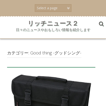
コ
ン
テ
ン
ツ
リッチニュース２
へ
日々のニュースやおもしろい情報を紹介します
ス
キ
ッ
プ
カテゴリー:
Good thing -グッドシング-