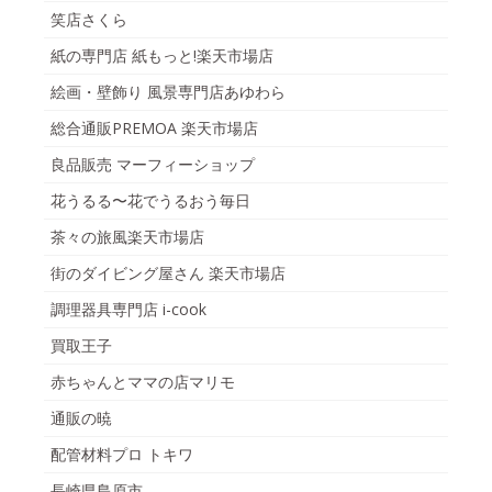
笑店さくら
紙の専門店 紙もっと!楽天市場店
絵画・壁飾り 風景専門店あゆわら
総合通販PREMOA 楽天市場店
良品販売 マーフィーショップ
花うるる〜花でうるおう毎日
茶々の旅風楽天市場店
街のダイビング屋さん 楽天市場店
調理器具専門店 i-cook
買取王子
赤ちゃんとママの店マリモ
通販の暁
配管材料プロ トキワ
長崎県島原市