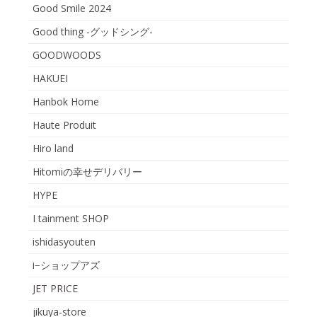
Good Smile 2024
Good thing -グッドシング-
GOODWOODS
HAKUEI
Hanbok Home
Haute Produit
Hiro land
Hitomiの幸せデリバリー
HYPE
I tainment SHOP
ishidasyouten
i−ショップアズ
JET PRICE
jikuya-store