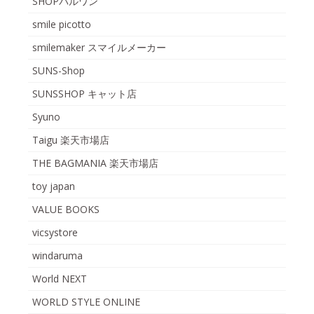
SHOPパルワン
smile picotto
smilemaker スマイルメーカー
SUNS-Shop
SUNSSHOP キャット店
Syuno
Taigu 楽天市場店
THE BAGMANIA 楽天市場店
toy japan
VALUE BOOKS
vicsystore
windaruma
World NEXT
WORLD STYLE ONLINE