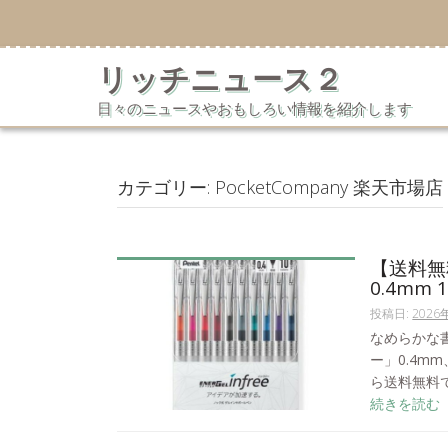
コ
ン
テ
リッチニュース２
ン
ツ
日々のニュースやおもしろい情報を紹介します
へ
ス
キ
ッ
カテゴリー:
PocketCompany 楽天市場店
プ
【送料無
0.4mm
投稿日:
2026
なめらかな
ー」0.4m
ら送料無料で
続きを読む