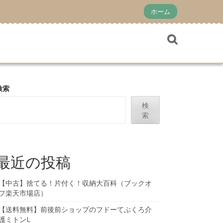
ホーム
検索
検
索
最近の投稿
【中古】捨てる！片付く！収納大百科（ブックオ
フ楽天市場店）
【送料無料】前後前ショップのフドーてぶくろ介
護ミトンL