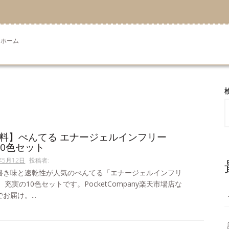
ホーム
料】ぺんてる エナージェルインフリー
 10色セット
年5月12日
投稿者:
書き味と速乾性が人気のぺんてる「エナージェルインフリ
m、充実の10色セットです。PocketCompany楽天市場店な
お届け。...