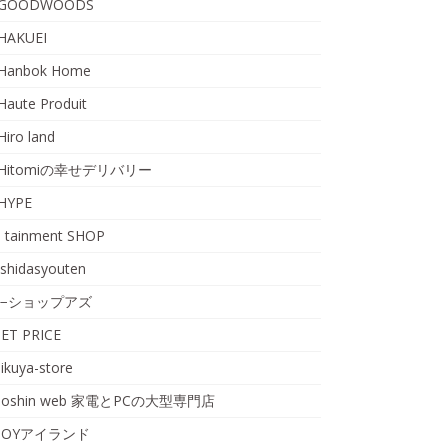
GOODWOODS
HAKUEI
Hanbok Home
Haute Produit
Hiro land
Hitomiの幸せデリバリー
HYPE
I tainment SHOP
ishidasyouten
i−ショップアズ
JET PRICE
jikuya-store
Joshin web 家電とPCの大型専門店
JOYアイランド