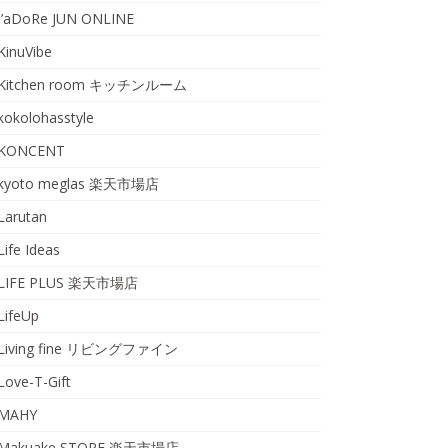
J’aDoRe JUN ONLINE
KinuVibe
Kitchen room キッチンルーム
kokolohasstyle
KONCENT
kyoto meglas 楽天市場店
Larutan
Life Ideas
LIFE PLUS 楽天市場店
LifeUp
Living fine リビングファイン
Love-T-Gift
MAHY
Makuake STORE 楽天市場店