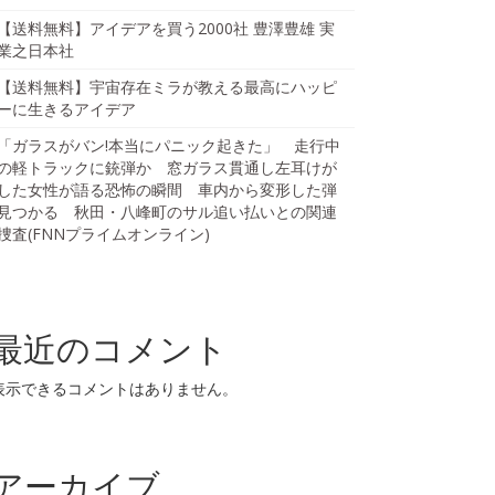
【送料無料】アイデアを買う2000社 豊澤豊雄 実
業之日本社
【送料無料】宇宙存在ミラが教える最高にハッピ
ーに生きるアイデア
「ガラスがバン!本当にパニック起きた」 走行中
の軽トラックに銃弾か 窓ガラス貫通し左耳けが
した女性が語る恐怖の瞬間 車内から変形した弾
見つかる 秋田・八峰町のサル追い払いとの関連
捜査(FNNプライムオンライン)
最近のコメント
表示できるコメントはありません。
アーカイブ