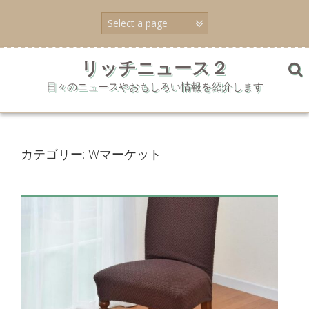
コ
ン
テ
ン
ツ
リッチニュース２
へ
日々のニュースやおもしろい情報を紹介します
ス
キ
ッ
プ
カテゴリー:
Wマーケット