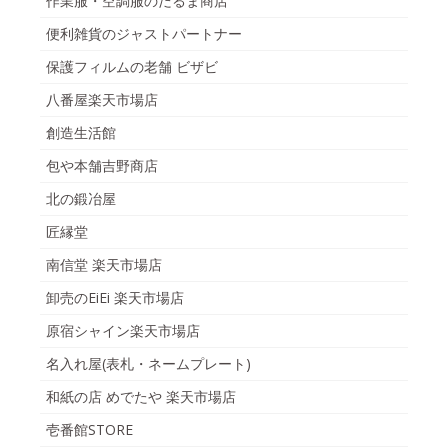
作業服・空調服のだるま商店
便利雑貨のジャストパートナー
保護フィルムの老舗 ビザビ
八番屋楽天市場店
創造生活館
包や本舗吉野商店
北の鍛冶屋
匠縁堂
南信堂 楽天市場店
卸売のEiEi 楽天市場店
原宿シャイン楽天市場店
名入れ屋(表札・ネームプレート)
和紙の店 めでたや 楽天市場店
壱番館STORE