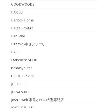
GOODWOODS
HAKUEI
Hanbok Home
Haute Produit
Hiro land
Hitomiの幸せデリバリー
HYPE
I tainment SHOP
ishidasyouten
i−ショップアズ
JET PRICE
jikuya-store
Joshin web 家電とPCの大型専門店
JOYアイランド