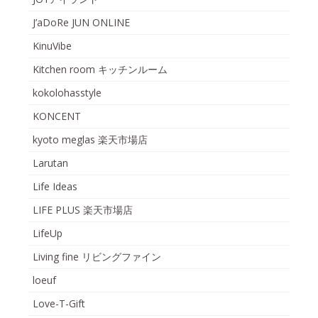
J’aDoRe JUN ONLINE
KinuVibe
Kitchen room キッチンルーム
kokolohasstyle
KONCENT
kyoto meglas 楽天市場店
Larutan
Life Ideas
LIFE PLUS 楽天市場店
LifeUp
Living fine リビングファイン
loeuf
Love-T-Gift