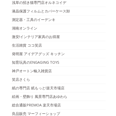
浅草の招き猫専門店オルネコイデ
液晶保護フィルムとカバーケース卸
測定器・工具のイーデンキ
湖南オンライン
激安!インテリア家具のお得屋
生活雑貨 ココ笑店
発明屋 アイデアグッズ キッチン
知育玩具のENGAGING TOYS
神戸オートン輸入雑貨店
笑店さくら
紙の専門店 紙もっと!楽天市場店
絵画・壁飾り 風景専門店あゆわら
総合通販PREMOA 楽天市場店
良品販売 マーフィーショップ