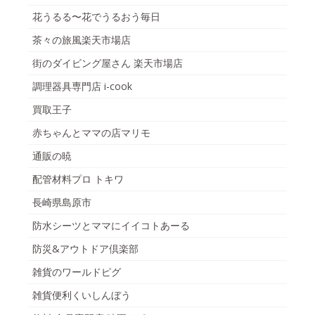
花うるる〜花でうるおう毎日
茶々の旅風楽天市場店
街のダイビング屋さん 楽天市場店
調理器具専門店 i-cook
買取王子
赤ちゃんとママの店マリモ
通販の暁
配管材料プロ トキワ
長崎県島原市
防水シーツとママにイイコトあーる
防災&アウトドア倶楽部
雑貨のワールドピグ
雑貨便利くいしんぼう