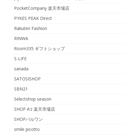
PocketCompany 楽天市場店
PYKES PEAK Direct
Rakuten Fashion
RINWA
Room335 ギフトショップ
S-LIFE
sanada
SATOSISHOP
SBN21
Selectshop season
SHOP A’z 楽天市場店
SHOPパルワン
smile picotto