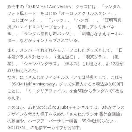
販売中の「3SKM Half Anniversary」グッズには、「ランダム
フォト風カード」をはじめ「オーロラアクリルスタンド」、
「にじぱぺっと」、「Tシャツ」、「ハンガー」、「証明写真
風ブロマイド＆スリーブセット」、「箔押しアクリルパネ
ル」、「ランダム箔押し缶バッジ」、「刺繍おなまえキーホル
ダー」などがラインナップされている。
また、メンバーそれぞれをモチーフにしたグッズとして、「日
本酒グラス＆升セット」（北見遊征）、「喫茶グラス」（魁
星）、「シャンパングラス」（榊ネス）も用意され、計12種が
取り揃えられた。
なお、にじさんじオフィシャルストアでは特典として、これら
「3SKM Half Anniversary」グッズを購入すると税込み3,000円
ごとに、「ミニクリアファイル」を全3種からランダムで1枚も
らえる。
このほか、3SKMの公式YouTubeチャンネルでは、3名がグラス
デザインを考えた様子を収めた「さんねむラジオ 番外企画編」
の動画や、ハーフアニバーサリー特番「3SKMは眠らない -
GOLDEN-」の配信アーカイブが公開中。