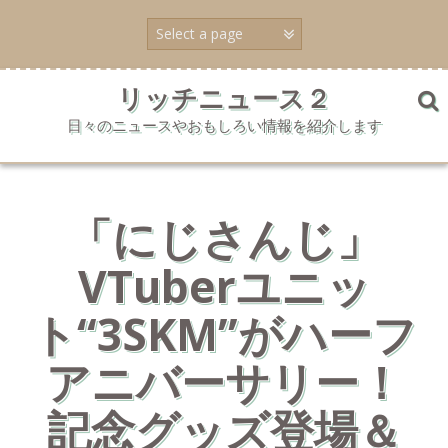
コ
ン
テ
ン
ツ
リッチニュース２
へ
日々のニュースやおもしろい情報を紹介します
ス
キ
ッ
プ
「にじさんじ」
VTuberユニッ
ト“3SKM”がハーフ
アニバーサリー！
記念グッズ登場＆