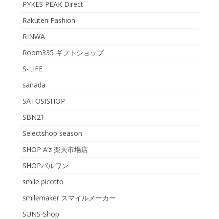
PYKES PEAK Direct
Rakuten Fashion
RINWA
Room335 ギフトショップ
S-LIFE
sanada
SATOSISHOP
SBN21
Selectshop season
SHOP A’z 楽天市場店
SHOPパルワン
smile picotto
smilemaker スマイルメーカー
SUNS-Shop