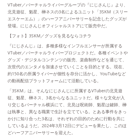
VTuber／バーチャルライバーグループの『にじさんじ』より、
北見遊征、魁星、榊ネスの3名によるユニット「3SKM（スリー
エスケーエム）」のハーフアニバーサリーを記念したグッズが
登場。にじさんじオフィシャルストアにて販売中だ。
【フォト】3SKM／グッズを見るならコチラ
『にじさんじ』は、多種多様なインフルエンサーが所属する
VTuber／バーチャルライバープロジェクトだ。各種イベントや
グッズ・デジタルコンテンツの販売、楽曲制作などを通じて、
次世代のエンタメを加速させていくことを目的とする。現在、
約150名の所属ライバーが個性を存分に活かし、YouTubeなど
の動画配信プラットフォームにて活動している。
「3SKM」は、そんなにじさんじに所属するVTuberの北見遊
征、魁星、榊ネス、3名からなるユニットだ。様々な文化が入
り交じるバーチャル横浜にて、北見は呪術師、魁星は鍵師、榊
は執事と、異なる職業で生計を立てている。とある事件をきっ
かけに知り合った3名は、それぞれの目的のために行動を共に
しているようだ。2024年3月12日にデビューを果たし、このほ
どハーフアニバーサリーを迎えた。