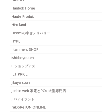
Hanbok Home
Haute Produit
Hiro land
Hitomiの幸せデリバリー
HYPE
I tainment SHOP
ishidasyouten
i−ショップアズ
JET PRICE
jikuya-store
Joshin web 家電とPCの大型専門店
JOYアイランド
J’aDoRe JUN ONLINE