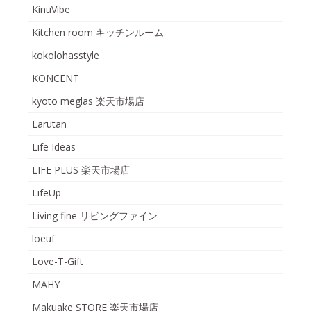
KinuVibe
Kitchen room キッチンルーム
kokolohasstyle
KONCENT
kyoto meglas 楽天市場店
Larutan
Life Ideas
LIFE PLUS 楽天市場店
LifeUp
Living fine リビングファイン
loeuf
Love-T-Gift
MAHY
Makuake STORE 楽天市場店