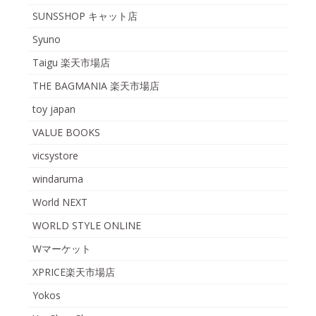
SUNSSHOP キャット店
Syuno
Taigu 楽天市場店
THE BAGMANIA 楽天市場店
toy japan
VALUE BOOKS
vicsystore
windaruma
World NEXT
WORLD STYLE ONLINE
Wマーケット
XPRICE楽天市場店
Yokos