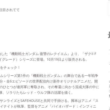
注目されてて
を開始した『機動戦士ガンダム 復讐のレクイエム』より、「ザクII F
イグレード）シリーズに登場。10月19日より販売される。
ラをチェック！
ダムシリーズ第1作の『機動戦士ガンダム』の舞台である一年戦争
0分・全6エピソードの世界配信向け新作オリジナルアニメだ。開
地のひとつが連邦軍に奪取され、その奪還に向かう混成大隊の中に
隊、ソラリたちレッド・ウルフ隊の活躍を描く。
され、サンライズとSAFEHOUSEと共同で手掛ける。脚本はアニメ『ス
ハイナイトが執筆、監督をアニメ『バイオハザード：インフィニ