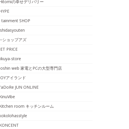
Hitomiの幸せデリバリー
HYPE
I tainment SHOP
ishidasyouten
i−ショップアズ
JET PRICE
jikuya-store
Joshin web 家電とPCの大型専門店
JOYアイランド
J’aDoRe JUN ONLINE
KinuVibe
Kitchen room キッチンルーム
kokolohasstyle
KONCENT