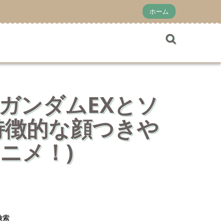
ホーム
ガンダムEXとソ
特徴的な顔つきや
ニメ！)
検索