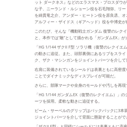
ット ダークネス』などのエラスマス・ブロスダウ
な子、ニーランド・ルショーン役を石毛翔弥、リー
を綿貫竜之介、アンダー・ヒートン役を原良丞、オ
アルフィー・ザイドス（ギアヘッド）役を中博史が
このたび、そんな『機動戦士ガンダム 復讐のレクイエ
と、本作では“敵”として描かれる「ガンダムEX」が
「HG 1/144 ザクII F型 ソラリ機（復讐の
の動きに追従。また、頭部裏側にあるリブをスライ
ク、ザク・マシンガンをジョイントパーツを介して
右肩に装備されているシールドは表裏ともに高密度
ことでダイナミックなディスプレイが可能だ。
さらに、部隊マークや全身のモールドや汚しを再現
「HG 1/144 ガンダムEX（復讐のレクイエム
ーツを採用。柔軟な動きに追従する。
ビーム・サーベルのグリップはバックパックに3本
ジョイントパーツを介して背面に懸架することがで
「ザクII F型」と同様にシールドには表裏ともに