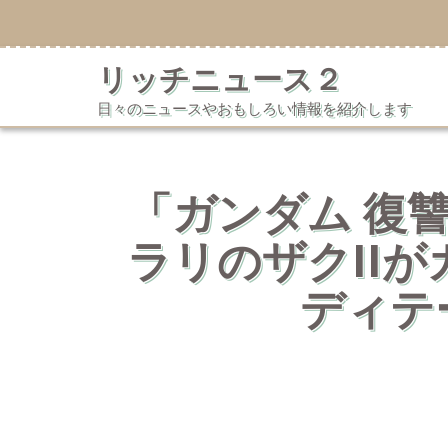
コ
ン
テ
リッチニュース２
ン
ツ
日々のニュースやおもしろい情報を紹介します
へ
ス
キ
ッ
プ
「ガンダム 復
ラリのザクII
ディテ