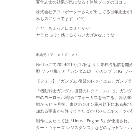
百年志士の効果が気になる！体験ブログの口コミ
株式会社アフィポーターさんが出してる百年志士が
私も気になってます。(^^)ゞ
ただ、ちょっと口コミとかが
ヤラセっぽく感じるくらい大げさなような・・・
出典元：アニメ！アニメ！
Netflixにて2024年10月17日より世界独占配信
型 ソラリ機」と「ガンダムEX」がガンプラHG（ハ
【フォト】『ガンダム 復讐のレクイエム』ガンプ
『機動戦士ガンダム 復讐のレクイエム』は、ガン
中のヨーロッパ戦線にフォーカスを当てる、各話3
戦から11ヶ月後。東欧のジオン軍占領下にある基
加わる宇宙から降りてきたばかりのモビルスーツ小
制作にあたっては「Unreal Engine 5」が使用
ター・ウォーズ レジスタンス』などのギャビン・