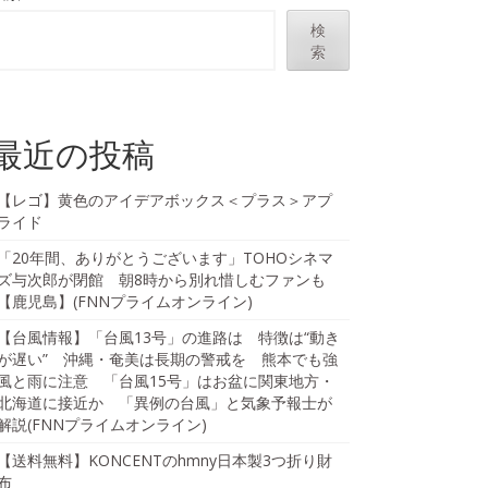
検
索
最近の投稿
【レゴ】黄色のアイデアボックス＜プラス＞アプ
ライド
「20年間、ありがとうございます」TOHOシネマ
ズ与次郎が閉館 朝8時から別れ惜しむファンも
【鹿児島】(FNNプライムオンライン)
【台風情報】「台風13号」の進路は 特徴は“動き
が遅い” 沖縄・奄美は長期の警戒を 熊本でも強
風と雨に注意 「台風15号」はお盆に関東地方・
北海道に接近か 「異例の台風」と気象予報士が
解説(FNNプライムオンライン)
【送料無料】KONCENTのhmny日本製3つ折り財
布