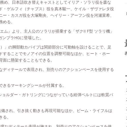
が務め、日本語吹き替えキャストとしてイリア・ソラリ役を森な
ド・ゲルフィ（チャブス）役を真木駿一、ケイル・ザヴァレタ役
ニー・カスガ役を大塚剛央、ヘイリー・アーフン役を河瀬茉希、
務める。
ム』より、主人公のソラリが搭乗する「ザクII F型 ソラリ機」
ガンプラHGに登場した。
レクイエム）」の脚部動カパイプは関節部分に可動軸を設けることで、足
ドすることでモノアイの位置を調整可能なほか、ヒート・ホー
背面に懸架することもできる。
なディテールで表現され、別売りのアクションベースを使用する
できるマーキングシールが付属する。
）」のショルダー・ガトリングにつながっている給弾ベルトには軟質パ
装備され、引き抜く動きも再現可能なほか、ビーム・ライフルは
きる。
高密度なディテール表現が施され、別売りのアクションベースを使