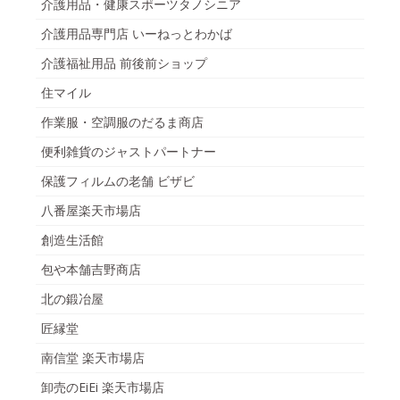
介護用品・健康スポーツタノシニア
介護用品専門店 いーねっとわかば
介護福祉用品 前後前ショップ
住マイル
作業服・空調服のだるま商店
便利雑貨のジャストパートナー
保護フィルムの老舗 ビザビ
八番屋楽天市場店
創造生活館
包や本舗吉野商店
北の鍛冶屋
匠縁堂
南信堂 楽天市場店
卸売のEiEi 楽天市場店