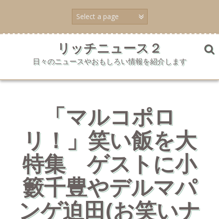
コ
ン
テ
ン
ツ
リッチニュース２
へ
日々のニュースやおもしろい情報を紹介します
ス
キ
ッ
プ
「マルコポロ
リ！」笑い飯を大
特集 ゲストに小
籔千豊やデルマパ
ンゲ迫田(お笑いナ