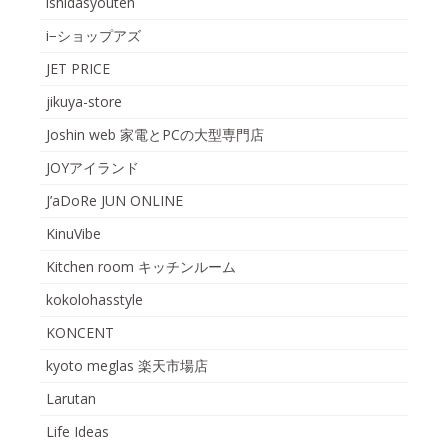
ishidasyouten
i−ショップアズ
JET PRICE
jikuya-store
Joshin web 家電とPCの大型専門店
JOYアイランド
J’aDoRe JUN ONLINE
KinuVibe
Kitchen room キッチンルーム
kokolohasstyle
KONCENT
kyoto meglas 楽天市場店
Larutan
Life Ideas