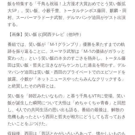
飯を特集する「千鳥も祝福！上方漫才大賞おめでとう笑い飯拡
大SP」。笑い飯、小籔千豊、トータルテンボス藤田、麒麟・田
村、スーパーマラドーナ武智、デルマパンゲ迫田がゲスト出演
する。
【画像】笑い飯 (c)関西テレビ（他9件）
番組では、笑い飯が「M-1グランプリ」優勝を果たすまでの軌
跡を振り返ることに。スーマラ武智は「M-1の価値がガラッと
変わった」という笑い飯のネタのすごさを熱弁し、トータル藤
田は笑い飯・哲夫と泣きながらケンカした過去を明かす。デル
マパンゲ迫田は笑い飯・西田のプライベートでのエピソードを
披露。小籔が「ネットニュースやったらみんなクリックする」
と絶賛したその内容とは。
笑い飯を「師匠みたいなもの」と慕う千鳥もVTRに登場。笑い
飯が誕生した瞬間について大悟は「めちゃくちゃ青春」と回想
し、4人での共同生活の思い出も語る。番組の最後は、解散の
危機もあったという西田と哲夫が相方にどうしても言っておき
たいことをぶつけた。
収録後、西田は「昔話とかがいろいろあって、懐かしいものも