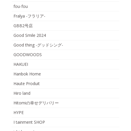
fou-fou
Fralya -フラリア-
GBB2号店
Good Smile 2024
Good thing -グッドシング-
GOODWOODS
HAKUEI
Hanbok Home
Haute Produit
Hiro land
Hitomiの幸せデリバリー
HYPE
I tainment SHOP