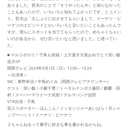
ありました。哲夫のことで『そうやったんや』と知らなかった
こともあったので、いろいろと知れてよかったです」とコメン
ト。哲夫は「久しぶりに出させてもらいまして。ドーナツ・ピ
ーナツのエピソードとかいろいろと言いたいこともあったんで
すが、僕らにスポットを当ててもらったので。めちゃくちゃい
いのがあるから、ぜひ言いたいなと思いました」と述べてい
た。
■ マルコポロリ！千鳥も祝福！上方漫才大賞おめでとう笑い飯
拡大SP
関西テレビ 2024年9月1日（日）12:00～13:24
＜出演者＞
MC：東野幸治 / 中島めぐみ（関西テレビアナウンサー）
ゲスト：笑い飯 / 小籔千豊 / トータルテンボス藤田 / 麒麟・田
村 / スーパーマラドーナ武智 / デルマパンゲ迫田
VTR出演：千鳥
芸人リポーター：ほんこん / メッセンジャーあいはら / 月シャ
ンプーハット / ドーナツ・ピーナツ
２ちゃんねるって勝手に好きな事を書かれるからね。