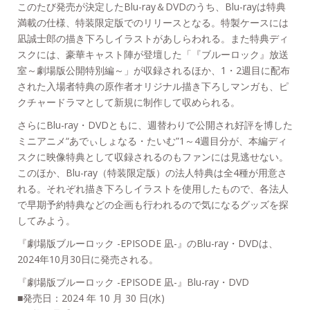
このたび発売が決定したBlu-ray＆DVDのうち、Blu-rayは特典
満載の仕様、特装限定版でのリリースとなる。特製ケースには
凪誠士郎の描き下ろしイラストがあしらわれる。また特典ディ
スクには、豪華キャスト陣が登壇した「『ブルーロック』放送
室～劇場版公開特別編～」が収録されるほか、1・2週目に配布
された入場者特典の原作者オリジナル描き下ろしマンガも、ピ
クチャードラマとして新規に制作して収められる。
さらにBlu-ray・DVDともに、週替わりで公開され好評を博した
ミニアニメ“あでぃしょなる・たいむ”1～4週目分が、本編ディ
スクに映像特典として収録されるのもファンには見逃せない。
このほか、Blu-ray（特装限定版）の法人特典は全4種が用意さ
れる。それぞれ描き下ろしイラストを使用したもので、各法人
で早期予約特典などの企画も行われるので気になるグッズを探
してみよう。
『劇場版ブルーロック -EPISODE 凪-』のBlu-ray・DVDは、
2024年10月30日に発売される。
『劇場版ブルーロック -EPISODE 凪-』Blu-ray・DVD
■発売日：2024 年 10 月 30 日(水)