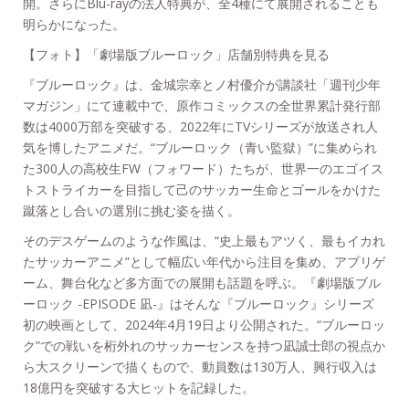
開。さらにBlu-rayの法人特典が、全4種にて展開されることも
明らかになった。
【フォト】「劇場版ブルーロック」店舗別特典を見る
『ブルーロック』は、金城宗幸とノ村優介が講談社「週刊少年
マガジン」にて連載中で、原作コミックスの全世界累計発行部
数は4000万部を突破する、2022年にTVシリーズが放送され人
気を博したアニメだ。“ブルーロック（青い監獄）”に集められ
た300人の高校生FW（フォワード）たちが、世界一のエゴイス
トストライカーを目指して己のサッカー生命とゴールをかけた
蹴落とし合いの選別に挑む姿を描く。
そのデスゲームのような作風は、“史上最もアツく、最もイカれ
たサッカーアニメ”として幅広い年代から注目を集め、アプリゲ
ーム、舞台化など多方面での展開も話題を呼ぶ。『劇場版ブル
ーロック -EPISODE 凪-』はそんな『ブルーロック』シリーズ
初の映画として、2024年4月19日より公開された。“ブルーロッ
ク”での戦いを桁外れのサッカーセンスを持つ凪誠士郎の視点か
ら大スクリーンで描くもので、動員数は130万人、興行収入は
18億円を突破する大ヒットを記録した。