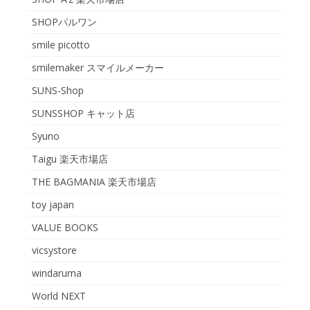
SHOPパルワン
smile picotto
smilemaker スマイルメーカー
SUNS-Shop
SUNSSHOP キャット店
Syuno
Taigu 楽天市場店
THE BAGMANIA 楽天市場店
toy japan
VALUE BOOKS
vicsystore
windaruma
World NEXT