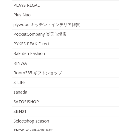
PLAYS REGAL
Plus Nao
plywood キッチン・インテリア雑貨
PocketCompany 楽天市場店
PYKES PEAK Direct
Rakuten Fashion
RINWA
Room335 ギフトショップ
S-LIFE
sanada
SATOSISHOP
SBN21
Selectshop season
SHOP A’z 楽天市場店