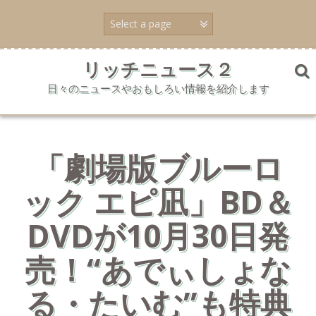
コ
ン
テ
ン
ツ
リッチニュース２
へ
日々のニュースやおもしろい情報を紹介します
ス
キ
ッ
プ
「劇場版ブルーロ
ック エピ凪」BD＆
DVDが10月30日発
売！“あでぃしょな
る・たいむ”も特典