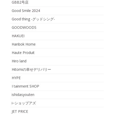
GBB2号店
Good Smile 2024
Good thing -グッドシング-
GOODWOODS
HAKUEI
Hanbok Home
Haute Produit
Hiro land
Hitomiの幸せデリバリー
HYPE
I tainment SHOP
ishidasyouten
i−ショップアズ
JET PRICE