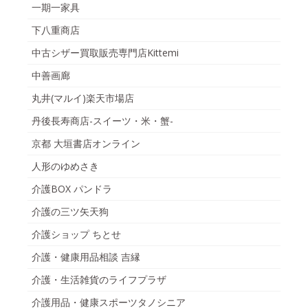
一期一家具
下八重商店
中古シザー買取販売専門店Kittemi
中善画廊
丸井(マルイ)楽天市場店
丹後長寿商店-スイーツ・米・蟹-
京都 大垣書店オンライン
人形のゆめさき
介護BOX パンドラ
介護の三ツ矢天狗
介護ショップ ちとせ
介護・健康用品相談 吉縁
介護・生活雑貨のライフプラザ
介護用品・健康スポーツタノシニア