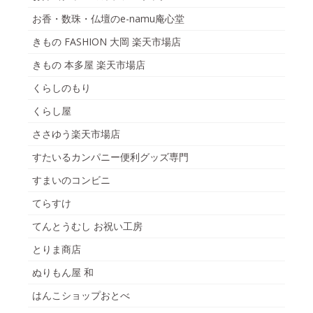
お香・数珠・仏壇のe-namu庵心堂
きもの FASHION 大岡 楽天市場店
きもの 本多屋 楽天市場店
くらしのもり
くらし屋
ささゆう楽天市場店
すたいるカンパニー便利グッズ専門
すまいのコンビニ
てらすけ
てんとうむし お祝い工房
とりま商店
ぬりもん屋 和
はんこショップおとべ