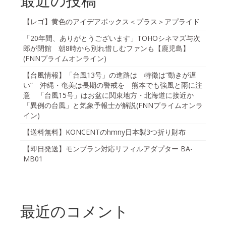
最近の投稿
【レゴ】黄色のアイデアボックス＜プラス＞アプライド
「20年間、ありがとうございます」TOHOシネマズ与次
郎が閉館 朝8時から別れ惜しむファンも【鹿児島】
(FNNプライムオンライン)
【台風情報】「台風13号」の進路は 特徴は“動きが遅
い” 沖縄・奄美は長期の警戒を 熊本でも強風と雨に注
意 「台風15号」はお盆に関東地方・北海道に接近か
「異例の台風」と気象予報士が解説(FNNプライムオンラ
イン)
【送料無料】KONCENTのhmny日本製3つ折り財布
【即日発送】モンブラン対応リフィルアダプター BA-
MB01
最近のコメント