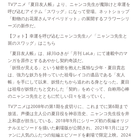
TVアニメ『夏目友人帳』より、ニャンコ先生が魔除けと幸運を
呼び込むアイテム「スワッグ」になって登場。ネットショップ
「動物のお花屋さんマイペリドット」の展開するフラワーシリ
ーズの新作だ。
【フォト】幸運を呼び込むニャンコ先生♪／「ニャンコ先生と
斑のスワッグ」はこちら
『夏目友人帳』は、緑川ゆきが「月刊 LaLa」にて連載中のマ
ンガを原作とするあやかし契約奇談だ。
「妖怪が見える」という秘密を抱えた孤独な少年・夏目貴志
は、強力な妖力を持っていた祖母レイコの遺品である「友人
帳」を手にして以来、妖怪たちから追われる身となった。夏目
は祖母が妖怪たちと交わした「契約」をめぐって、自称用心棒
のニャンコ先生とともに忙しい日々を送っていく。
TVアニメは2008年の第1期を皮切りに、これまでに第6期まで
放送。声優は主人公の夏目役を神谷浩史、ニャンコ先生役を井
上和彦が担当している。2018年9月にシリーズ初の長編オリジ
ナルエピソードを描いた劇場版が公開され、2021年1月にはフ
ァンに人気のふたつの短編エピソードを劇場で限定上映。2024