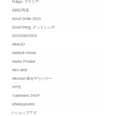
Fralya -フラリア-
GBB2号店
Good Smile 2024
Good thing -グッドシング-
GOODWOODS
HAKUEI
Hanbok Home
Haute Produit
Hiro land
Hitomiの幸せデリバリー
HYPE
I tainment SHOP
ishidasyouten
i−ショップアズ