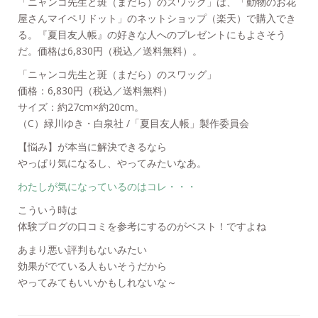
「ニャンコ先生と斑（まだら）のスワッグ」は、「動物のお花
屋さんマイペリドット」のネットショップ（楽天）で購入でき
る。『夏目友人帳』の好きな人へのプレゼントにもよさそう
だ。価格は6,830円（税込／送料無料）。
「ニャンコ先生と斑（まだら）のスワッグ」
価格：6,830円（税込／送料無料）
サイズ：約27cm×約20cm。
（C）緑川ゆき・白泉社 /「夏目友人帳」製作委員会
【悩み】が本当に解決できるなら
やっぱり気になるし、やってみたいなあ。
わたしが気になっているのはコレ・・・
こういう時は
体験ブログの口コミを参考にするのがベスト！ですよね
あまり悪い評判もないみたい
効果がでている人もいそうだから
やってみてもいいかもしれないな～