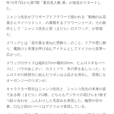
年10月7日から第7期『夏目友人帳 漆』が放送がスタートし
た。
ニャンコ先生がプリザーブドフラワーで描かれる「動物のお花
屋さんマイペリドット」の展開するフラワーシリーズ。その新
作として「ニャンコ先生と斑（まだら）のスワッグ」が登場
だ。
スワッグとは「花や葉を束ねた壁飾り」のこと。ドアや壁に飾
り、魔除けと幸運を呼び込むアイテムとしてドイツから世界へ
広がった。
スワッグのサイズは縦約27cm×横約20cm。ヒムロスギをベー
スに、バラやあじさい、カスミソウ、木の実をあしらった。ヒ
ムロスギの枝部分に結んだリボンは上品さを演出し、背面にも
オーガンジーのリボンが。
キャラクター部分はニャンコ先生と、ニャンコ先生の本来の姿
である斑（まだら）の2種。どちらもアジサイの花びらを1枚ず
つ貼り合わせ、ふんわりした毛並みを表現した。輪郭や目や
鼻、口など顔のパーツはアクリルで表現している。