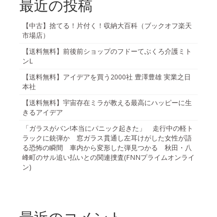
最近の投稿
【中古】捨てる！片付く！収納大百科（ブックオフ楽天
市場店）
【送料無料】前後前ショップのフドーてぶくろ介護ミト
ンL
【送料無料】アイデアを買う2000社 豊澤豊雄 実業之日
本社
【送料無料】宇宙存在ミラが教える最高にハッピーに生
きるアイデア
「ガラスがバン!本当にパニック起きた」 走行中の軽ト
ラックに銃弾か 窓ガラス貫通し左耳けがした女性が語
る恐怖の瞬間 車内から変形した弾見つかる 秋田・八
峰町のサル追い払いとの関連捜査(FNNプライムオンライ
ン)