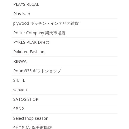
PLAYS REGAL
Plus Nao
plywood キッチン・インテリア雑貨
PocketCompany 楽天市場店
PYKES PEAK Direct
Rakuten Fashion
RINWA
Room335 ギフトショップ
S-LIFE
sanada
SATOSISHOP
SBN21
Selectshop season
SHOP A’z 楽天市場店