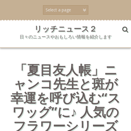
コ
ン
テ
ン
ツ
リッチニュース２
へ
日々のニュースやおもしろい情報を紹介します
ス
キ
ッ
プ
「夏目友人帳」ニ
ャンコ先生と斑が
幸運を呼び込む“ス
ワッグ”に♪ 人気の
フラワーシリーズ