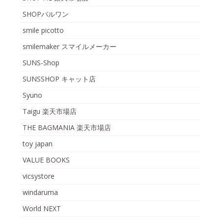
SHOPパルワン
smile picotto
smilemaker スマイルメーカー
SUNS-Shop
SUNSSHOP キャット店
Syuno
Taigu 楽天市場店
THE BAGMANIA 楽天市場店
toy japan
VALUE BOOKS
vicsystore
windaruma
World NEXT