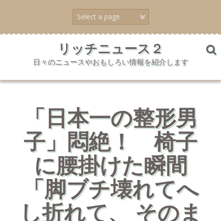
コ
ン
テ
ン
ツ
リッチニュース２
へ
日々のニュースやおもしろい情報を紹介します
ス
キ
ッ
プ
「日本一の整形男
子」悶絶！ 椅子
に腰掛けた瞬間
「脚ブチ壊れてへ
し折れて、 そのま