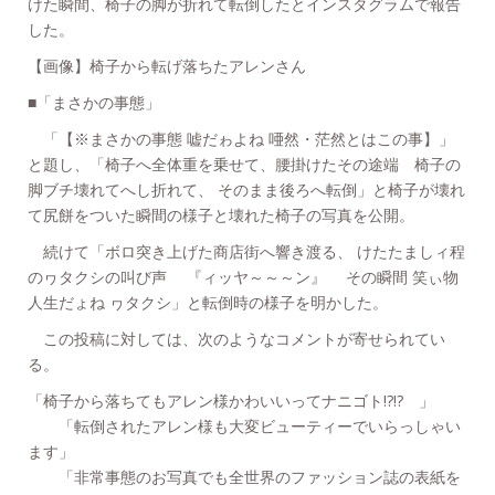
けた瞬間、椅子の脚が折れて転倒したとインスタグラムで報告
した。
【画像】椅子から転げ落ちたアレンさん
■「まさかの事態」
「【※まさかの事態 嘘だゎよね 唖然・茫然とはこの事】」
と題し、「椅子へ全体重を乗せて、腰掛けたその途端 椅子の
脚ブチ壊れてへし折れて、 そのまま後ろへ転倒」と椅子が壊れ
て尻餅をついた瞬間の様子と壊れた椅子の写真を公開。
続けて「ボロ突き上げた商店街へ響き渡る、 けたたましィ程
のヮタクシの叫び声 『ィッヤ～～～ン』 その瞬間 笑ぃ物
人生だょね ヮタクシ」と転倒時の様子を明かした。
この投稿に対しては、次のようなコメントが寄せられてい
る。
「椅子から落ちてもアレン様かわいいってナニゴト!?!? 」
「転倒されたアレン様も大変ビューティーでいらっしゃい
ます」
「非常事態のお写真でも全世界のファッション誌の表紙を