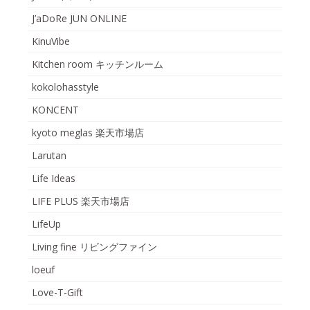
J’aDoRe JUN ONLINE
KinuVibe
Kitchen room キッチンルーム
kokolohasstyle
KONCENT
kyoto meglas 楽天市場店
Larutan
Life Ideas
LIFE PLUS 楽天市場店
LifeUp
Living fine リビングファイン
loeuf
Love-T-Gift