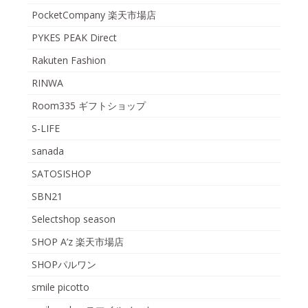
PocketCompany 楽天市場店
PYKES PEAK Direct
Rakuten Fashion
RINWA
Room335 ギフトショップ
S-LIFE
sanada
SATOSISHOP
SBN21
Selectshop season
SHOP A’z 楽天市場店
SHOPパルワン
smile picotto