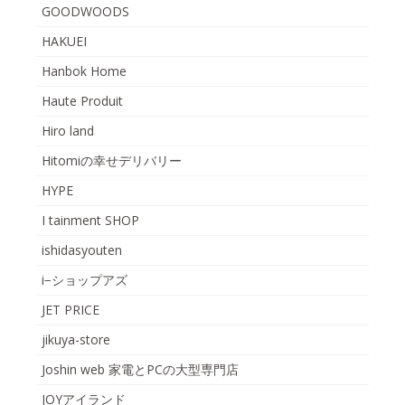
GOODWOODS
HAKUEI
Hanbok Home
Haute Produit
Hiro land
Hitomiの幸せデリバリー
HYPE
I tainment SHOP
ishidasyouten
i−ショップアズ
JET PRICE
jikuya-store
Joshin web 家電とPCの大型専門店
JOYアイランド