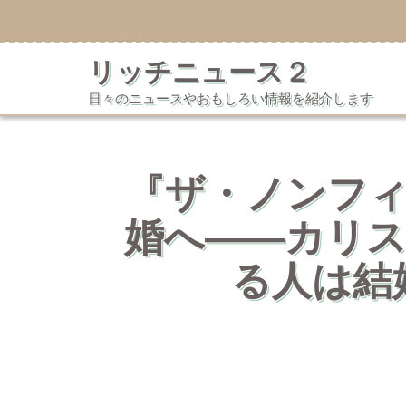
コ
ン
テ
リッチニュース２
ン
ツ
日々のニュースやおもしろい情報を紹介します
へ
ス
キ
ッ
プ
『ザ・ノンフ
婚へ――カリ
る人は結