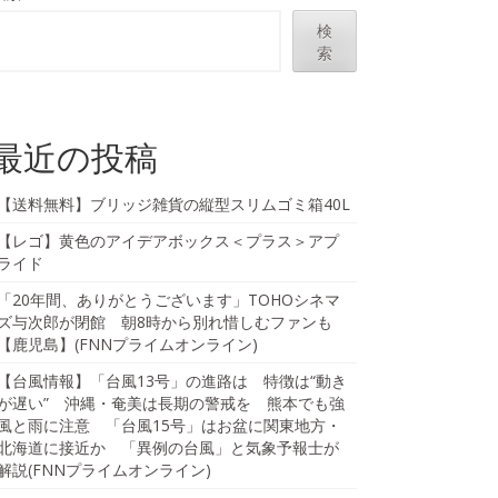
検
索
最近の投稿
【送料無料】ブリッジ雑貨の縦型スリムゴミ箱40L
【レゴ】黄色のアイデアボックス＜プラス＞アプ
ライド
「20年間、ありがとうございます」TOHOシネマ
ズ与次郎が閉館 朝8時から別れ惜しむファンも
【鹿児島】(FNNプライムオンライン)
【台風情報】「台風13号」の進路は 特徴は“動き
が遅い” 沖縄・奄美は長期の警戒を 熊本でも強
風と雨に注意 「台風15号」はお盆に関東地方・
北海道に接近か 「異例の台風」と気象予報士が
解説(FNNプライムオンライン)