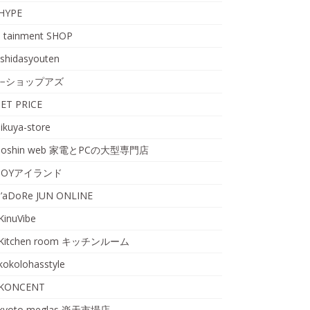
HYPE
I tainment SHOP
ishidasyouten
i−ショップアズ
JET PRICE
jikuya-store
Joshin web 家電とPCの大型専門店
JOYアイランド
J’aDoRe JUN ONLINE
KinuVibe
Kitchen room キッチンルーム
kokolohasstyle
KONCENT
kyoto meglas 楽天市場店