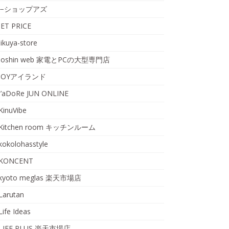
i−ショップアズ
JET PRICE
jikuya-store
Joshin web 家電とPCの大型専門店
JOYアイランド
J’aDoRe JUN ONLINE
KinuVibe
Kitchen room キッチンルーム
kokolohasstyle
KONCENT
kyoto meglas 楽天市場店
Larutan
Life Ideas
LIFE PLUS 楽天市場店