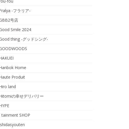
fou-fou
Fralya -フラリア-
GBB2号店
Good Smile 2024
Good thing -グッドシング-
GOODWOODS
HAKUEI
Hanbok Home
Haute Produit
Hiro land
Hitomiの幸せデリバリー
HYPE
I tainment SHOP
ishidasyouten