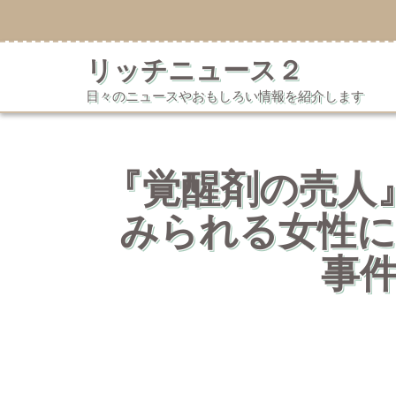
コ
ン
テ
リッチニュース２
ン
ツ
日々のニュースやおもしろい情報を紹介します
へ
ス
キ
ッ
プ
『覚醒剤の売人
みられる女性に
事件