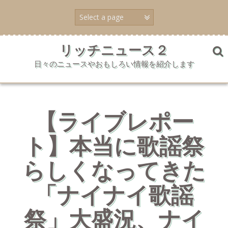
コ
ン
テ
ン
ツ
リッチニュース２
へ
日々のニュースやおもしろい情報を紹介します
ス
キ
ッ
プ
【ライブレポー
ト】本当に歌謡祭
らしくなってきた
「ナイナイ歌謡
祭」大盛況、ナイ