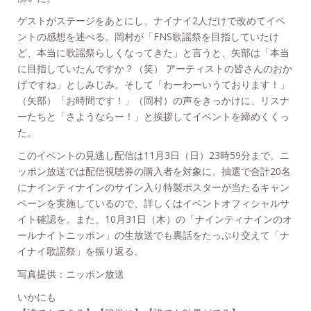
ゲストがステージをあとにし、ナイナイ2人だけで改めてイベ
ントの感想を述べる。岡村が「FNS歌謡祭を目指していたけ
ど、本当に歌謡祭らしくなってきた」と言うと、矢部は「本当
に目指していたんですか？（笑） アーティストの皆さんのおか
げですね」としみじみ。そして「わーわーいうております！」
（矢部）「お時間です！」（岡村）の声をきっかけに、リスナ
ーたちと「さようならー！」と挨拶してイベントを締めくくっ
た。
このイベントの見逃し配信は11月3日（日）23時59分まで。ニ
ッポン放送では配信視聴券の購入者を対象に、抽選で合計20名
にナインティナインのサイン入り特製ポスターが当たるキャン
ペーンを実施しているので、詳しくはイベントオフィシャルサ
イト確認を。また、10月31日（木）の「ナインティナインのオ
ールナイトニッポン」の生放送でも裏話をたっぷり交えて「ナ
イナイ歌謡祭」を振り返る。
写真提供：ニッポン放送
いかにも