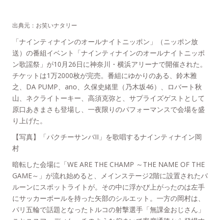
出典元：お笑いナタリー
「ナインティナインのオールナイトニッポン」（ニッポン放
送）の番組イベント「ナインティナインのオールナイトニッポ
ン歌謡祭」が10月26日に神奈川・横浜アリーナで開催された。
チケットは1万2000枚が完売。番組にゆかりのある、鈴木雅
之、DA PUMP、ano、久保史緒里（乃木坂46）、ロバート秋
山、ネクライトーキー、高須克弥と、サプライズゲストとして
原口あきまさも登場し、一夜限りのパフォーマンスで会場を盛
り上げた。
【写真】「パクチーサンバII」を歌唱するナインティナイン岡
村
暗転した会場に「WE ARE THE CHAMP ～THE NAME OF THE
GAME～」が流れ始めると、メインステージ2階に設置されたバ
ルーンにスポットライトが。その中に浮かび上がったのは左手
にサッカーボールを持った矢部のシルエット。一方の岡村は、
パリ五輪で話題となったトルコの射撃選手「無課金おじさん」