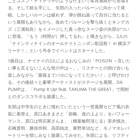
ことユスフ・ディケッチのような佇まいで客席通路から登場す
る。そして銃を手にし、矢部の入ったバルーンに向かって発
砲。しかしバルーンは破れず、弾が跳ね返って自分に当たると
いう展開もありながら、改めてバルーンを撃ち抜くとキングカ
ズ（三浦知良）をイメージした真っ赤なスーツ姿の矢部がつい
に登場。「もう（時間が）押してるわ」と嘆きながら、2人の
「ナインティナインのオールナイトニッポン歌謡祭！ in 横浜ア
リーナ！」という号令でイベントはスタートした。
1曲目は、ナイナイの2人によるおなじみの「POISON ～言いた
い事も言えないこんな世の中は～」。リスナーとの掛け合いも
楽しみながら「最後までバカになってください！」と呼びかけ
る。その後続々と豪華アーティストがステージを展開。DA
PUMPは、「Pump It Up! feat. TAKUMA THE GREAT」で岡村
とのダンスコラボも披露した。
矢部は中学生のときに憧れていたという一世風靡セピア風の衣
装に着替え、原口あきまさと「前略、道の上より」をパフォー
マンス。原口は明石家さんま、（柳葉敏郎演じる）室井慎次、
石橋貴明、勝俣州和、高田純次、東野幸治など、モノマネレパ
ートリーを惜しみなく披露してみせた。矢部による、リフティ