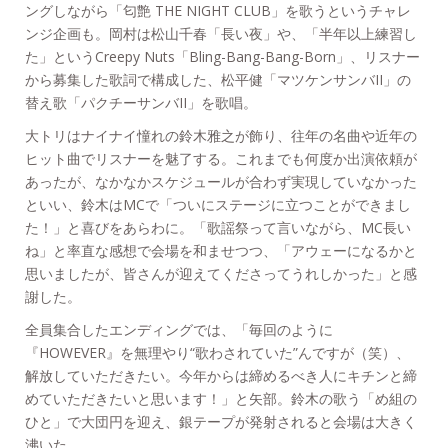
ングしながら「匂艶 THE NIGHT CLUB」を歌うというチャレ
ンジ企画も。岡村は松山千春「長い夜」や、「半年以上練習し
た」というCreepy Nuts「Bling-Bang-Bang-Born」、リスナー
から募集した歌詞で構成した、松平健「マツケンサンバII」の
替え歌「パクチーサンバII」を歌唱。
大トリはナイナイ憧れの鈴木雅之が飾り、往年の名曲や近年の
ヒット曲でリスナーを魅了する。これまでも何度か出演依頼が
あったが、なかなかスケジュールが合わず実現していなかった
といい、鈴木はMCで「ついにステージに立つことができまし
た！」と喜びをあらわに。「歌謡祭って言いながら、MC長い
ね」と率直な感想で会場を和ませつつ、「アウェーになるかと
思いましたが、皆さんが迎えてくださってうれしかった」と感
謝した。
全員集合したエンディングでは、「毎回のように
『HOWEVER』を無理やり“歌わされていた”んですが（笑）、
解放していただきたい。今年からは締めるべき人にキチンと締
めていただきたいと思います！」と矢部。鈴木の歌う「め組の
ひと」で大団円を迎え、銀テープが発射されると会場は大きく
沸いた。