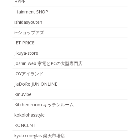
HYPE
I tainment SHOP
ishidasyouten
i−ショップアズ
JET PRICE
jikuya-store
Joshin web 家電とPCの大型専門店
JOYアイランド
J’aDoRe JUN ONLINE
KinuVibe
Kitchen room キッチンルーム
kokolohasstyle
KONCENT
kyoto meglas 楽天市場店