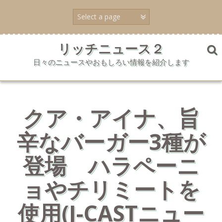
コ
ン
テ
ン
ツ
リッチニュース２
へ
日々のニュースやおもしろい情報を紹介します
ス
キ
ッ
プ
クア・アイナ、旨
辛なバーガー3種が
登場 ハラペーニ
ョやチリミートを
使用(J-CASTニュー