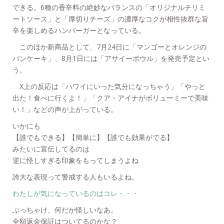
できる。6種の香辛料の絶妙なバランスの「オリジナルチリミ
ートソース」と「厚切りチーズ」の濃厚なコクが相性抜群な旨
辛を楽しめるハンバーガーとなっている。
このほか新商品として、7月24日に「マンゴーとオレンジの
パンケーキ」、8月1日には「アサイーボウル」を発売予定とい
う。
X上の反応は「ハワイにいった気分になっちゃう」「やっと
出た！食べに行くよ！」「クア・アイナがボリューミーで美味
い！」などの声が上がっている。
いかにも
【誰でもできる】【簡単に】【誰でも効果がでる】
みたいに宣伝してるのは
逆に怪しすぎる印象をもってしまうよね
誇大な表現って警戒する人もいるよね。
わたしが気になっているのはコレ・・・
ぶっちゃけ、何だか怪しいなあ。
全額返金保証はついてるのかな？