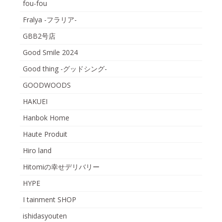
fou-fou
Fralya -フラリア-
GBB2号店
Good Smile 2024
Good thing -グッドシング-
GOODWOODS
HAKUEI
Hanbok Home
Haute Produit
Hiro land
Hitomiの幸せデリバリー
HYPE
I tainment SHOP
ishidasyouten