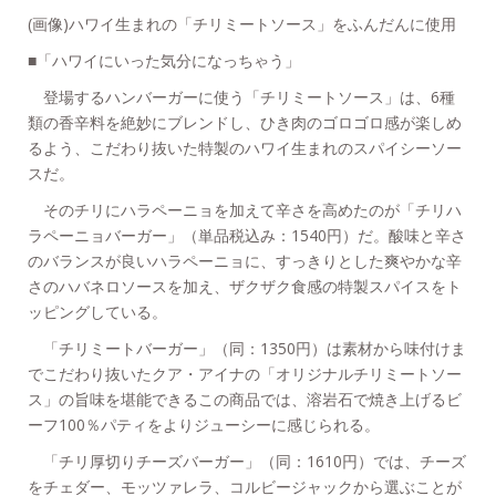
(画像)ハワイ生まれの「チリミートソース」をふんだんに使用
■「ハワイにいった気分になっちゃう」
登場するハンバーガーに使う「チリミートソース」は、6種
類の香辛料を絶妙にブレンドし、ひき肉のゴロゴロ感が楽しめ
るよう、こだわり抜いた特製のハワイ生まれのスパイシーソー
スだ。
そのチリにハラペーニョを加えて辛さを高めたのが「チリハ
ラペーニョバーガー」（単品税込み：1540円）だ。酸味と辛さ
のバランスが良いハラペーニョに、すっきりとした爽やかな辛
さのハバネロソースを加え、ザクザク食感の特製スパイスをト
ッピングしている。
「チリミートバーガー」（同：1350円）は素材から味付けま
でこだわり抜いたクア・アイナの「オリジナルチリミートソー
ス」の旨味を堪能できるこの商品では、溶岩石で焼き上げるビ
ーフ100％パティをよりジューシーに感じられる。
「チリ厚切りチーズバーガー」（同：1610円）では、チーズ
をチェダー、モッツァレラ、コルビージャックから選ぶことが