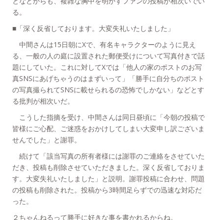
となどからも、複雑な胸中を明かすファンの投稿が相次いでい
る。
■「深く反省しております。大変失礼いたしました」
中間さんは15日朝にXで、有名キャラクターのように見え
る、一般の人の庭に設置された郵便受けについて写真付きで話
題にしていた。これに対してXでは「他人の家のポストのお写
真SNSにあげちゃうのはまずいって」「勝手に自分ちのポスト
の写真撮られてSNSに載せられるの恐怖でしかない」などとす
る批判が相次いだ。
こうした指摘を受け、中間さんは同日昼頃に「今朝の投稿で
皆様にご心配、ご迷惑をおかけしてしまい大変申し訳ございま
せんでした」と謝罪。
続けて「該当写真の所有者様には謝罪のご連絡をさせていた
だき、投稿も削除させていただきました。深く反省しておりま
す。大変失礼いたしました」と説明。謝罪投稿に合わせ、問題
の投稿も削除された。投稿から3時間足らずでの迅速な対応だ
った。
２ちゃんねるって勝手に好きな事を書かれるからね。