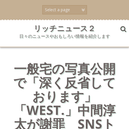
コ
ン
テ
ン
ツ
リッチニュース２
へ
日々のニュースやおもしろい情報を紹介します
ス
キ
ッ
プ
一般宅の写真公開
で「深く反省して
おります」
「WEST.」中間淳
太が謝罪 SNSト