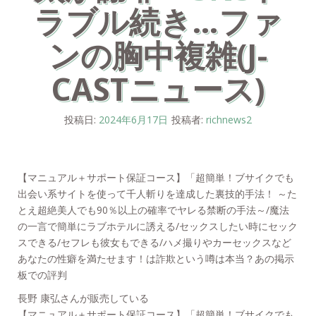
ラブル続き…ファ
ンの胸中複雑(J-
CASTニュース)
投稿日:
2024年6月17日
投稿者:
richnews2
【マニュアル＋サポート保証コース】「超簡単！ブサイクでも
出会い系サイトを使って千人斬りを達成した裏技的手法！ ～た
とえ超絶美人でも90％以上の確率でヤレる禁断の手法～/魔法
の一言で簡単にラブホテルに誘える/セックスしたい時にセック
スできる/セフレも彼女もできる/ハメ撮りやカーセックスなど
あなたの性癖を満たせます！は詐欺という噂は本当？あの掲示
板での評判
長野 康弘さんが販売している
【マニュアル＋サポート保証コース】「超簡単！ブサイクでも