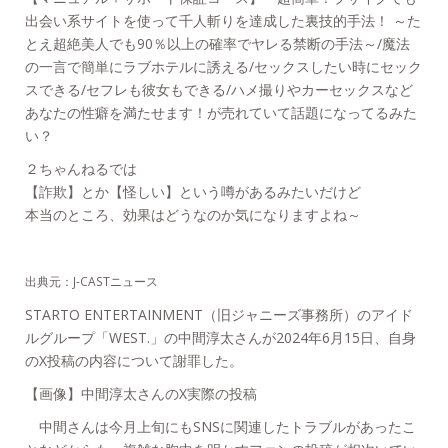
出会い系サイトを使って千人斬りを達成した裏技的手法！ ～た
とえ超絶美人でも90％以上の確率でヤレる禁断の手法～/魔法
の一言で簡単にラブホテルに誘える/セックスしたい時にセック
スできる/セフレも彼女もできる/ハメ撮りやカーセックスなど
あなたの性癖を満たせます！が売れていて話題になってるみた
い？
２ちゃんねるでは
【詐欺】とか【怪しい】という噂があるみたいだけど
本当のところ、効果はどうなのか気になりますよね～
出典元：J-CASTニュース
STARTO ENTERTAINMENT（旧ジャニーズ事務所）のアイド
ルグループ「WEST.」の中間淳太さんが2024年6月15日、自身
のX投稿の内容について謝罪した。
【画像】中間淳太さんのX実際の投稿
中間さんは今月上旬にもSNSに関連したトラブルがあったこ