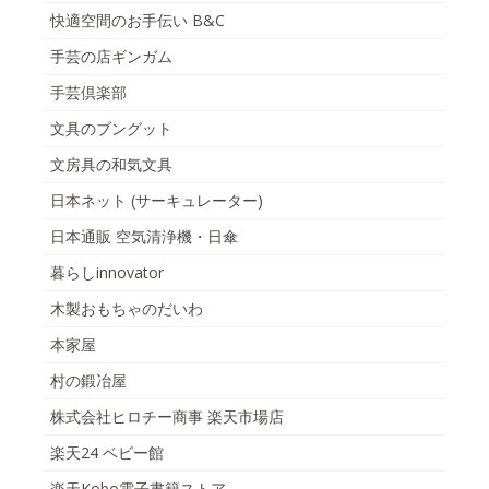
快適空間のお手伝い B&C
手芸の店ギンガム
手芸倶楽部
文具のブングット
文房具の和気文具
日本ネット (サーキュレーター)
日本通販 空気清浄機・日傘
暮らしinnovator
木製おもちゃのだいわ
本家屋
村の鍛冶屋
株式会社ヒロチー商事 楽天市場店
楽天24 ベビー館
楽天Kobo電子書籍ストア