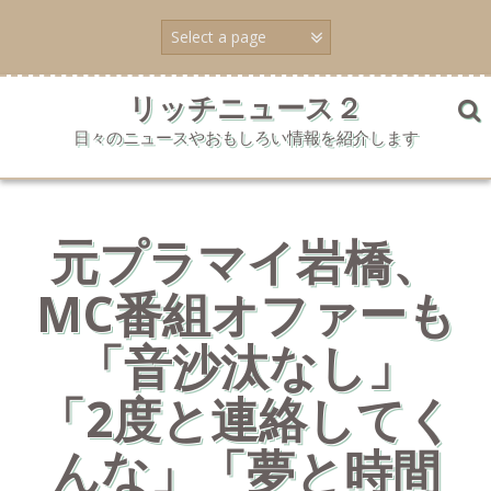
コ
ン
テ
ン
ツ
リッチニュース２
へ
日々のニュースやおもしろい情報を紹介します
ス
キ
ッ
プ
元プラマイ岩橋、
MC番組オファーも
「音沙汰なし」
「2度と連絡してく
んな」「夢と時間