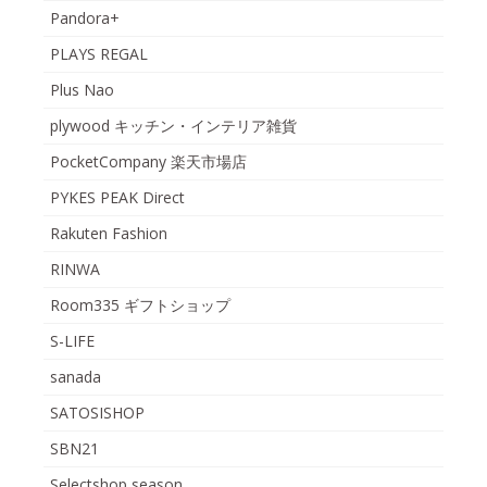
Pandora+
PLAYS REGAL
Plus Nao
plywood キッチン・インテリア雑貨
PocketCompany 楽天市場店
PYKES PEAK Direct
Rakuten Fashion
RINWA
Room335 ギフトショップ
S-LIFE
sanada
SATOSISHOP
SBN21
Selectshop season