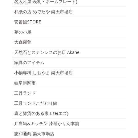
名入れ屋(表札・ネームプレート)
和紙の店 めでたや 楽天市場店
壱番館STORE
夢の小屋
大森麗萱
天然石とステンレスのお店 Akane
家具のアイテム
小物専科 しもやま 楽天市場店
岐阜県関市
工具ランド
工具ランドこだわり館
庭と雑貨のある家 Eze(エズ)
弁当箱&キッチン 漆器かりん本舗
志和通商 楽天市場店