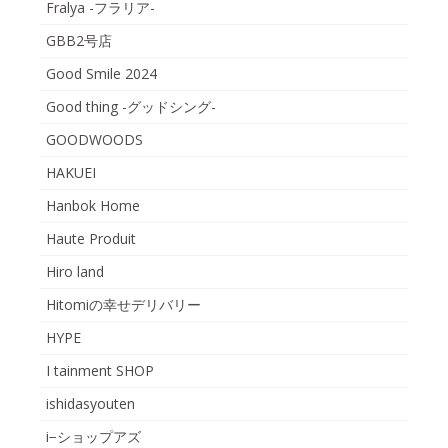
Fralya -フラリア-
GBB2号店
Good Smile 2024
Good thing -グッドシング-
GOODWOODS
HAKUEI
Hanbok Home
Haute Produit
Hiro land
Hitomiの幸せデリバリー
HYPE
I tainment SHOP
ishidasyouten
i−ショップアズ