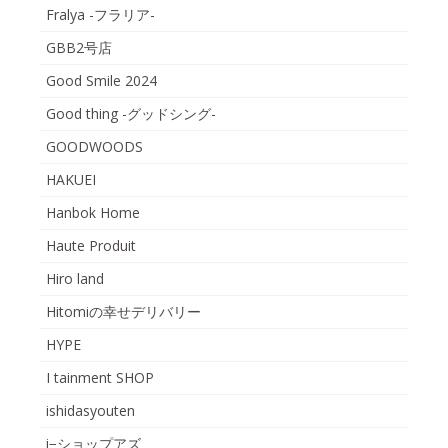
Fralya -フラリア-
GBB2号店
Good Smile 2024
Good thing -グッドシング-
GOODWOODS
HAKUEI
Hanbok Home
Haute Produit
Hiro land
Hitomiの幸せデリバリー
HYPE
I tainment SHOP
ishidasyouten
i−ショップアズ