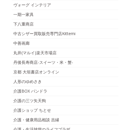
ヴォーグ インテリア
一期一家具
下八重商店
中古シザー買取販売専門店Kittemi
中善画廊
丸井(マルイ)楽天市場店
丹後長寿商店-スイーツ・米・蟹-
京都 大垣書店オンライン
人形のゆめさき
介護BOX パンドラ
介護の三ツ矢天狗
介護ショップ ちとせ
介護・健康用品相談 吉縁
介護・生活雑貨のライフプラザ