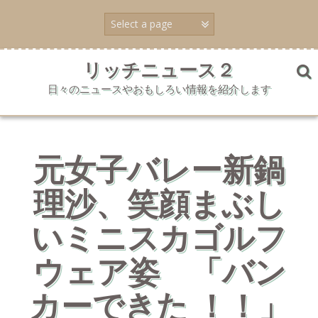
コ
ン
テ
ン
ツ
リッチニュース２
へ
日々のニュースやおもしろい情報を紹介します
ス
キ
ッ
プ
元女子バレー新鍋
理沙、笑顔まぶし
いミニスカゴルフ
ウェア姿 「バン
カーできた ！！」