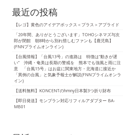
最近の投稿
【レゴ】黄色のアイデアボックス＜プラス＞アプライド
「20年間、ありがとうございます」TOHOシネマズ与次
郎が閉館 朝8時から別れ惜しむファンも【鹿児島】
(FNNプライムオンライン)
【台風情報】「台風13号」の進路は 特徴は“動きが遅
い” 沖縄・奄美は長期の警戒を 熊本でも強風と雨に注
意 「台風15号」はお盆に関東地方・北海道に接近か
「異例の台風」と気象予報士が解説(FNNプライムオンラ
イン)
【送料無料】KONCENTのhmny日本製3つ折り財布
【即日発送】モンブラン対応リフィルアダプター BA-
MB01