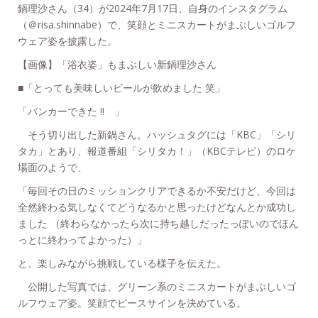
鍋理沙さん（34）が2024年7月17日、自身のインスタグラム
（＠risa.shinnabe）で、笑顔とミニスカートがまぶしいゴルフ
ウェア姿を披露した。
【画像】「浴衣姿」もまぶしい新鍋理沙さん
■「とっても美味しいビールが飲めました 笑」
「バンカーできた !! 」
そう切り出した新鍋さん。ハッシュタグには「KBC」「シリ
タカ」とあり、報道番組「シリタカ！」（KBCテレビ）のロケ
場面のようで、
「毎回その日のミッションクリアできるか不安だけど、今回は
全然終わる気しなくてどうなるかと思ったけどなんとか成功し
ました （終わらなかったら次に持ち越しだったっぽいのでほん
っとに終わってよかった）」
と、楽しみながら挑戦している様子を伝えた。
公開した写真では、グリーン系のミニスカートがまぶしいゴ
ルフウェア姿。笑顔でピースサインを決めている。