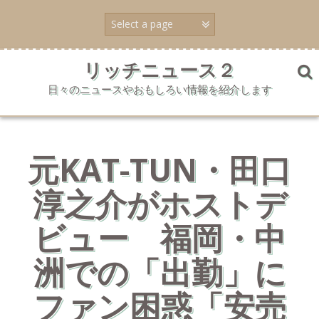
コ
ン
テ
ン
ツ
リッチニュース２
へ
日々のニュースやおもしろい情報を紹介します
ス
キ
ッ
プ
元KAT-TUN・田口
淳之介がホストデ
ビュー 福岡・中
洲での「出勤」に
ファン困惑「安売