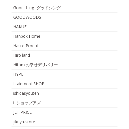
Good thing -グッドシング-
GOODWOODS
HAKUEI
Hanbok Home
Haute Produit
Hiro land
Hitomiの幸せデリバリー
HYPE
I tainment SHOP
ishidasyouten
i−ショップアズ
JET PRICE
jikuya-store