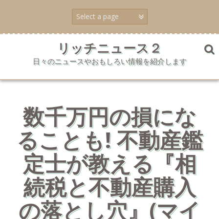
コ
ン
テ
ン
ツ
リッチニュース２
へ
日々のニュースやおもしろい情報を紹介します
ス
キ
ッ
プ
数千万円の損にな
ることも! 不動産鑑
定士が教える『相
続税と不動産購入
の落とし穴』(マイ