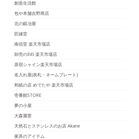
創造生活館
包や本舗吉野商店
北の鍛冶屋
匠縁堂
南信堂 楽天市場店
卸売のEiEi 楽天市場店
原宿シャイン楽天市場店
名入れ屋(表札・ネームプレート)
和紙の店 めでたや 楽天市場店
壱番館STORE
夢の小屋
大森麗萱
天然石とステンレスのお店 Akane
家具のアイテム