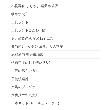
小物専科 しもやま 楽天市場店
岐阜県関市
工具ランド
工具ランドこだわり館
庭と雑貨のある家 Eze(エズ)
弁当箱&キッチン 漆器かりん本舗
志和通商 楽天市場店
快適空間のお手伝い B&C
手芸の店ギンガム
手芸倶楽部
文具のブングット
文房具の和気文具
日本ネット (サーキュレーター)