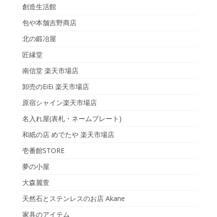
創造生活館
包や本舗吉野商店
北の鍛冶屋
匠縁堂
南信堂 楽天市場店
卸売のEiEi 楽天市場店
原宿シャイン楽天市場店
名入れ屋(表札・ネームプレート)
和紙の店 めでたや 楽天市場店
壱番館STORE
夢の小屋
大森麗萱
天然石とステンレスのお店 Akane
家具のアイテム