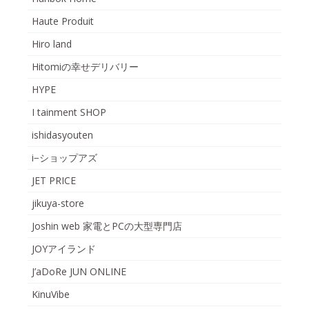
Haute Produit
Hiro land
Hitomiの幸せデリバリー
HYPE
I tainment SHOP
ishidasyouten
i−ショップアズ
JET PRICE
jikuya-store
Joshin web 家電とPCの大型専門店
JOYアイランド
J’aDoRe JUN ONLINE
KinuVibe