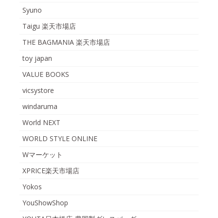
Syuno
Taigu 楽天市場店
THE BAGMANIA 楽天市場店
toy japan
VALUE BOOKS
vicsystore
windaruma
World NEXT
WORLD STYLE ONLINE
Wマーケット
XPRICE楽天市場店
Yokos
YouShowShop