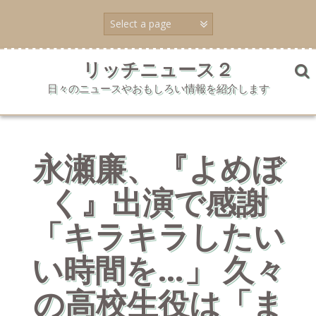
コ
ン
テ
ン
ツ
リッチニュース２
へ
日々のニュースやおもしろい情報を紹介します
ス
キ
ッ
プ
永瀬廉、『よめぼ
く』出演で感謝
「キラキラしたい
い時間を…」 久々
の高校生役は「ま