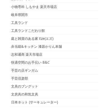
小物専科 しもやま 楽天市場店
岐阜県関市
工具ランド
工具ランドこだわり館
庭と雑貨のある家 Eze(エズ)
弁当箱&キッチン 漆器かりん本舗
志和通商 楽天市場店
快適空間のお手伝い B&C
手芸の店ギンガム
手芸倶楽部
文具のブングット
文房具の和気文具
日本ネット (サーキュレーター)