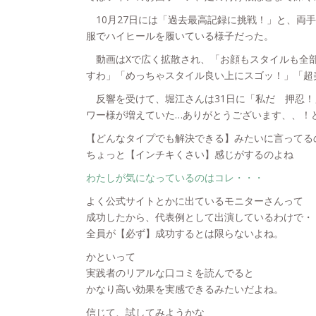
10月27日には「過去最高記録に挑戦！」と、両
服でハイヒールを履いている様子だった。
動画はXで広く拡散され、「お顔もスタイルも全部
すわ」「めっちゃスタイル良い上にスゴッ！」「超
反響を受けて、堀江さんは31日に「私だ 押忍！」と
ワー様が増えていた…ありがとうございます、、！
【どんなタイプでも解決できる】みたいに言ってる
ちょっと【インチキくさい】感じがするのよね
わたしが気になっているのはコレ・・・
よく公式サイトとかに出ているモニターさんって
成功したから、代表例として出演しているわけで・
全員が【必ず】成功するとは限らないよね。
かといって
実践者のリアルな口コミを読んでると
かなり高い効果を実感できるみたいだよね。
信じて、試してみようかな