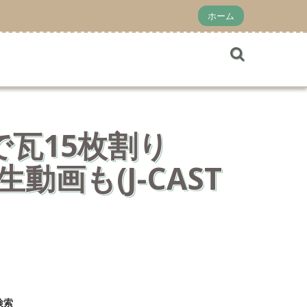
ホーム
で瓦15枚割り
画も(J-CAST
検索