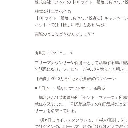
株式会社エスペイの【OPライト 暴落に負けない
株式会社エスペイの
【OPライト 暴落に負けない投資法】キャンペー
ネット上では【怪しい噂】もあるみたい
実際のところどうなんでしょう？
出典元：J-CASTニュース
フリーアナウンサーや保育士として活動する堀江聖夏さ
で話題になり、フォロワーが4000人増えたと明か
【画像】4000万再生された動画のワンシーン
■「日本一、強いアナウンサー」名乗る
堀江さんは芸能事務所「セント・フォース」所属で、7
就任を発表した。「剛柔流空手」の初段黒帯だと公
サー」を名乗っている。
9月6日にはインスタグラムで、13枚の瓦割りをし
ではツインのお団子ヘア、足の付け根ほどまで深く