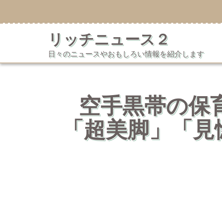
コ
ン
テ
リッチニュース２
ン
ツ
日々のニュースやおもしろい情報を紹介します
へ
ス
キ
ッ
プ
空手黒帯の保
「超美脚」「見惚