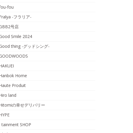
fou-fou
Fralya -フラリア-
GBB2号店
Good Smile 2024
Good thing -グッドシング-
GOODWOODS
HAKUEI
Hanbok Home
Haute Produit
Hiro land
Hitomiの幸せデリバリー
HYPE
I tainment SHOP