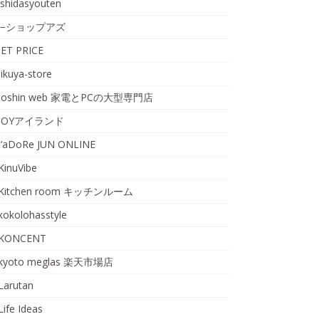
ishidasyouten
i−ショップアズ
JET PRICE
jikuya-store
Joshin web 家電とPCの大型専門店
JOYアイランド
J’aDoRe JUN ONLINE
KinuVibe
Kitchen room キッチンルーム
kokolohasstyle
KONCENT
kyoto meglas 楽天市場店
Larutan
Life Ideas