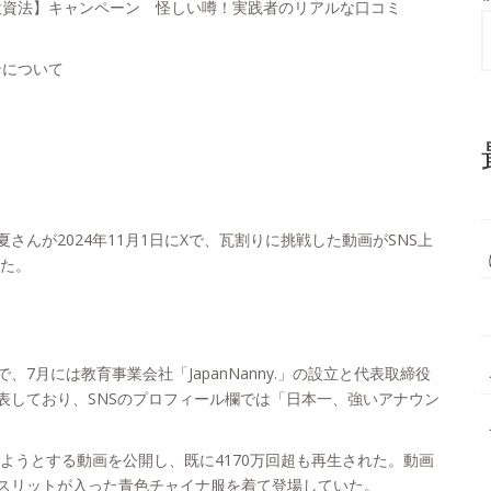
投資法】キャンペーン 怪しい噂！実践者のリアルな口コミ
ンについて
んが2024年11月1日にXで、瓦割りに挑戦した動画がSNS上
した。
月には教育事業会社「JapanNanny.」の設立と代表取締役
表しており、SNSのプロフィール欄では「日本一、強いアナウン
ようとする動画を公開し、既に4170万回超も再生された。動画
スリットが入った青色チャイナ服を着て登場していた。