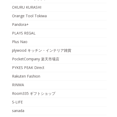
OKURU KURASHI
Orange Tool Tokiwa
Pandora+
PLAYS REGAL
Plus Nao
plywood キッチン・インテリア雑貨
PocketCompany 楽天市場店
PYKES PEAK Direct
Rakuten Fashion
RINWA
Room335 ギフトショップ
S-LIFE
sanada