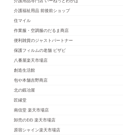
介護用品専門店 いーねっとわかば
介護福祉用品 前後前ショップ
住マイル
作業服・空調服のだるま商店
便利雑貨のジャストパートナー
保護フィルムの老舗 ビザビ
八番屋楽天市場店
創造生活館
包や本舗吉野商店
北の鍛冶屋
匠縁堂
南信堂 楽天市場店
卸売のEiEi 楽天市場店
原宿シャイン楽天市場店