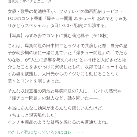
出典元：マイナビニュース
女優・歌手の菊池桃子が、フジテレビの動画配信サービス・
FODのコント番組『爆チュー問題 25チュー年 おめでとう＆あ
りがとうスペシャル』(6日17:00～配信)に出演する。
【写真】ねずみ姿でコントに挑む菊池桃子（全18枚）
これは、爆笑問題の田中裕二とラジオで共演した際、自身の息
子が幼少期の頃に一緒に見ていた『爆チュー問題』の「でたら
めな歌」が“人生に影響を与えられた”というほど大好きだと紹
介したことをきかっけに実現したもの。収録ではキュートなね
ずみ姿を披露し、太田光からのイジりにも動じることなく、
堂々とコントを演じきった。
そんな収録直後の菊池と爆笑問題の2人に、コントの感想や
『爆チュー問題』の魅力など、話を聞いた――。
本当にあんなに効果が出るんなら嬉しいんだけど、
（ちょっと現実離れした）
インチキ商品のような疑惑を感じるのも普通だよね。
わたしが気になっているのはコレ・・・