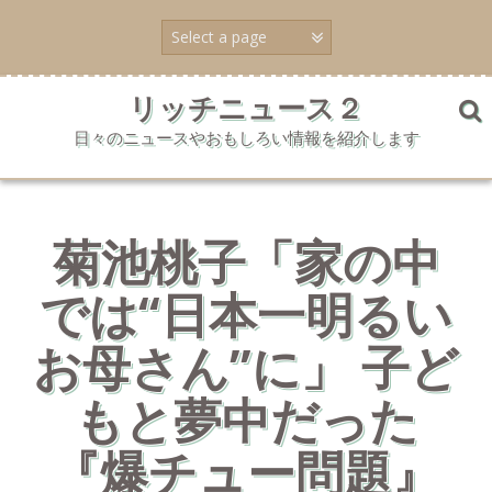
コ
ン
テ
ン
ツ
リッチニュース２
へ
日々のニュースやおもしろい情報を紹介します
ス
キ
ッ
プ
菊池桃子「家の中
では“日本一明るい
お母さん”に」 子ど
もと夢中だった
『爆チュー問題』