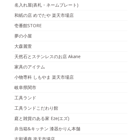
名入れ屋(表札・ネームプレート)
和紙の店 めでたや 楽天市場店
壱番館STORE
夢の小屋
大森麗萱
天然石とステンレスのお店 Akane
家具のアイテム
小物専科 しもやま 楽天市場店
岐阜県関市
工具ランド
工具ランドこだわり館
庭と雑貨のある家 Eze(エズ)
弁当箱&キッチン 漆器かりん本舗
志和通商 楽天市場店