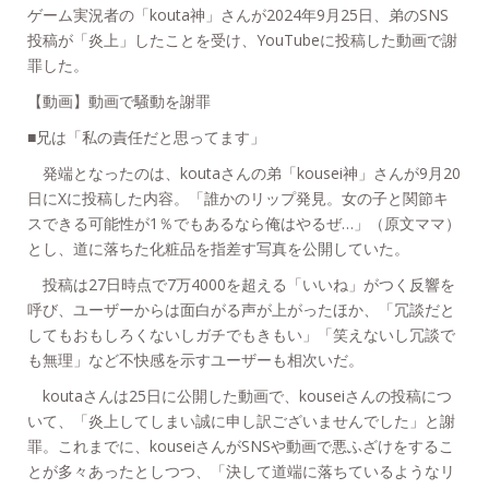
ゲーム実況者の「kouta神」さんが2024年9月25日、弟のSNS
投稿が「炎上」したことを受け、YouTubeに投稿した動画で謝
罪した。
【動画】動画で騒動を謝罪
■兄は「私の責任だと思ってます」
発端となったのは、koutaさんの弟「kousei神」さんが9月20
日にXに投稿した内容。「誰かのリップ発見。女の子と関節キ
スできる可能性が1％でもあるなら俺はやるぜ…」（原文ママ）
とし、道に落ちた化粧品を指差す写真を公開していた。
投稿は27日時点で7万4000を超える「いいね」がつく反響を
呼び、ユーザーからは面白がる声が上がったほか、「冗談だと
してもおもしろくないしガチでもきもい」「笑えないし冗談で
も無理」など不快感を示すユーザーも相次いだ。
koutaさんは25日に公開した動画で、kouseiさんの投稿につ
いて、「炎上してしまい誠に申し訳ございませんでした」と謝
罪。これまでに、kouseiさんがSNSや動画で悪ふざけをするこ
とが多々あったとしつつ、「決して道端に落ちているようなリ