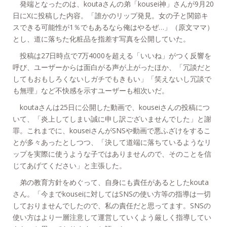
発端となったのは、koutaさんの弟「kousei神」さんが9月20
日にXに投稿した内容。「誰かのリップ発見。女の子と関節キ
スできる可能性が1％でもあるなら俺はやるぜ…」（原文ママ）
とし、道に落ちた化粧品を指差す写真を公開していた。
投稿は27日時点で7万4000を超える「いいね」がつく反響を
呼び、ユーザーからは面白がる声が上がったほか、「冗談だと
してもおもしろくないしガチでもきもい」「笑えないし冗談で
も無理」など不快感を示すユーザーも相次いだ。
koutaさんは25日に公開した動画で、kouseiさんの投稿につ
いて、「炎上してしまい誠に申し訳ございませんでした」と謝
罪。これまでに、kouseiさんがSNSや動画で悪ふざけをするこ
とが多々あったとしつつ、「決して道端に落ちているようなリ
ップを実際に使うような子ではありませんので、そのことを信
じてあげてください」と主張した。
弟の教育方針をめぐって、自身にも責任があるとしたkouta
さん。「今までkouseiに対してはSNSの使い方等の指導は一切
しておりませんでしたので、私の責任だと思ってます。SNSの
使い方はより一層注意して運営していくよう厳しく指導してい