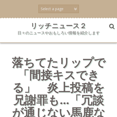
コ
ン
テ
ン
ツ
リッチニュース２
へ
日々のニュースやおもしろい情報を紹介します
ス
キ
ッ
プ
落ちてたリップで
「間接キスでき
る」 炎上投稿を
兄謝罪も…「冗談
が通じない馬鹿な