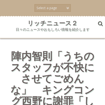
コ
ン
テ
ン
ツ
リッチニュース２
へ
日々のニュースやおもしろい情報を紹介します
ス
キ
ッ
プ
陣内智則「うちの
スタッフが不快に
させてごめん
な」 キングコン
グ西野に謝罪「し