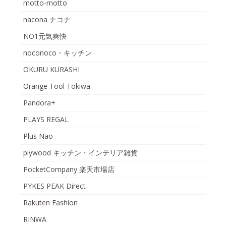
motto-motto
nacona ナコナ
NO1元気爽快
noconoco・キッチン
OKURU KURASHI
Orange Tool Tokiwa
Pandora+
PLAYS REGAL
Plus Nao
plywood キッチン・インテリア雑貨
PocketCompany 楽天市場店
PYKES PEAK Direct
Rakuten Fashion
RINWA