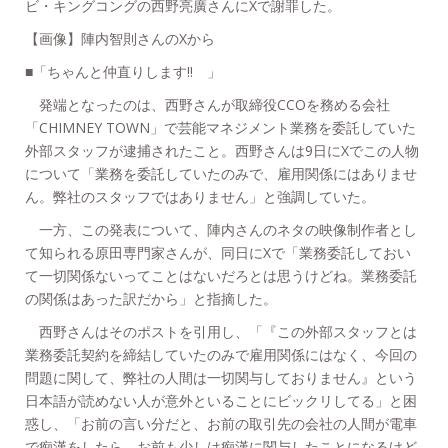
ビ・キングコングの西野亮廣さんにXで謝罪した。
【画像】陣内智則さんのXから
■「ちゃんと仲直りします!! 」
発端となったのは、西野さんが取締役CCOを務める会社
「CHIMNEY TOWN」で芸能マネジメント業務を委託していた
外部スタッフが逮捕されたこと。西野さんは9日にXでこの人物
について「業務を委託していたのみで、雇用関係にはありませ
ん。弊社のスタッフではありません」と強調していた。
一方、この発表について、陣内さんのネタの映像制作者とし
て知られる原田専門家さんが、同日にXで「業務委託しておい
て一切関係ないってことはないだろとは思うけどね。業務委託
の関係はあった訳だから」と指摘した。
西野さんはそのポストを引用し、「『この外部スタッフとは
業務委託契約を締結していたのみで雇用関係にはなく、今回の
問題に関して、弊社の人間は一切関与しておりません』という
日本語が読めない人が意外といることにビックリしてる」と困
惑し、「お前の言い分だと、お前の取引先の会社の人間が電車
で痴漢をしたら、お前も少しは痴漢に関与したことになるけど