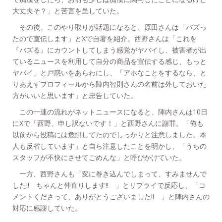
大丈夫そ？」と苦言を呈していた。
その後、このやり取りが話題になると、原田さんは「バズっ
たので宣伝します」とXで自著を紹介。西野さんは「これを
『バズる』にカウントしてしまう感覚がヤバイし、被害者が出
ているニュースを利用して自分の商品を宣伝する感じ、もっと
ヤバイ」と戸惑いをあらわにし、「アホなことをするなら、と
りあえずプロフィールから陣内智則さんの名前は外しておいた
方がいいと思います」と忠告していた。
この一連の流れがネットニュースになると、陣内さんは10日
にXで「西野、申し訳ないです！」と西野さんに謝罪。「俺も
以前から投稿には危惧してたのでしっかりと注意しました。本
人も反省しています」と自ら注意したことを明かし、「うちの
スタッフが不快にさせてごめんな」と呼びかけていた。
一方、西野さんも「変に巻き込んでしまって、すみませんで
した!! ちゃんと仲直りします!! 」とリプライで反応し、「コ
メントくださって、ありがとうございました!! 」と陣内さんの
対応に感謝していた。