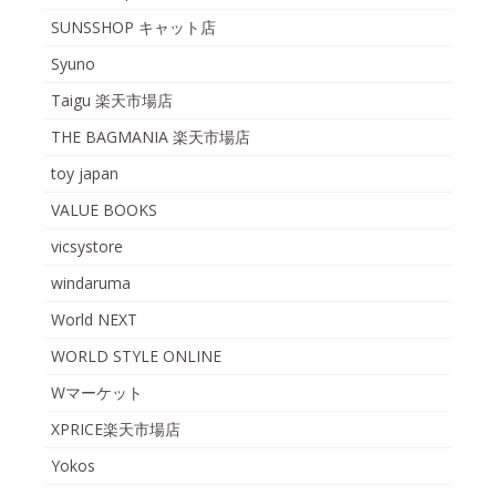
SUNSSHOP キャット店
Syuno
Taigu 楽天市場店
THE BAGMANIA 楽天市場店
toy japan
VALUE BOOKS
vicsystore
windaruma
World NEXT
WORLD STYLE ONLINE
Wマーケット
XPRICE楽天市場店
Yokos