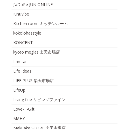
J’aDoRe JUN ONLINE
KinuVibe
Kitchen room キッチンルーム
kokolohasstyle
KONCENT
kyoto meglas 楽天市場店
Larutan
Life Ideas
LIFE PLUS 楽天市場店
LifeUp
Living fine リビングファイン
Love-T-Gift
MAHY
Makuake STORE 楽天市場店