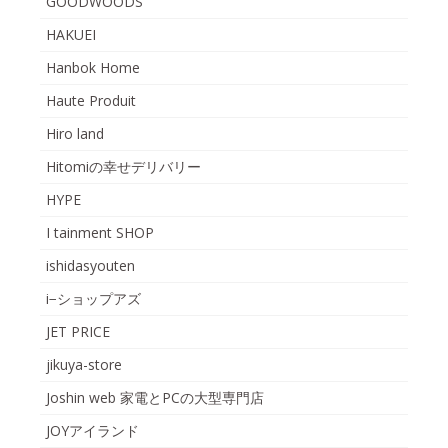
GOODWOODS
HAKUEI
Hanbok Home
Haute Produit
Hiro land
Hitomiの幸せデリバリー
HYPE
I tainment SHOP
ishidasyouten
i−ショップアズ
JET PRICE
jikuya-store
Joshin web 家電とPCの大型専門店
JOYアイランド