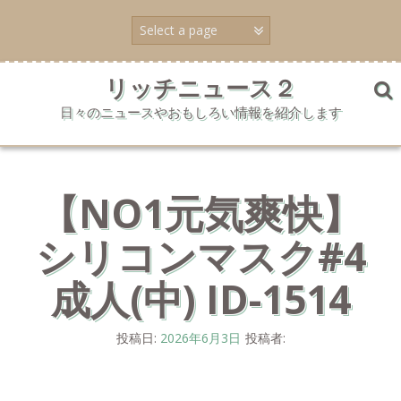
コ
ン
テ
ン
ツ
リッチニュース２
へ
日々のニュースやおもしろい情報を紹介します
ス
キ
ッ
プ
【NO1元気爽快】
シリコンマスク#4
成人(中) ID-1514
投稿日:
2026年6月3日
投稿者: