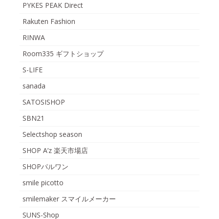
PYKES PEAK Direct
Rakuten Fashion
RINWA
Room335 ギフトショップ
S-LIFE
sanada
SATOSISHOP
SBN21
Selectshop season
SHOP A’z 楽天市場店
SHOPパルワン
smile picotto
smilemaker スマイルメーカー
SUNS-Shop